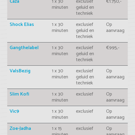
Caza
1 x 30
exclusief
€1.750,-
minuten
geluid en
techniek
Shock Elias
1 x 30
exclusief
Op
minuten
geluid en
aanvraag
techniek
Gangthelabel
1 x 30
exclusief
€995,-
minuten
geluid en
techniek
ValsBezig
1 x 30
exclusief
Op
minuten
geluid en
aanvraag
techniek
Slim Kofi
1 x 30
exclusief
Op
minuten
aanvraag
Vic9
1 x 30
exclusief
Op
minuten
aanvraag
Zoe-Jadha
1 x 15
exclusief
Op
minuten
aanvraag