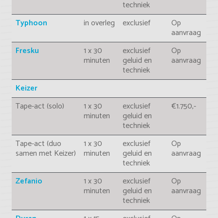
techniek
Typhoon
in overleg
exclusief
Op
aanvraag
Fresku
1 x 30
exclusief
Op
minuten
geluid en
aanvraag
techniek
Keizer
Tape-act (solo)
1 x 30
exclusief
€1.750,-
minuten
geluid en
techniek
Tape-act (duo
1 x 30
exclusief
Op
samen met Keizer)
minuten
geluid en
aanvraag
techniek
Zefanio
1 x 30
exclusief
Op
minuten
geluid en
aanvraag
techniek