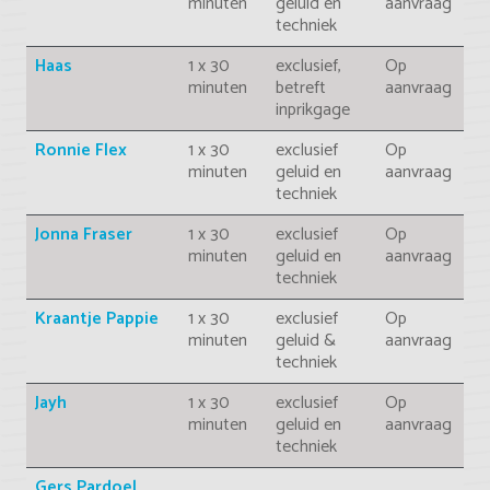
minuten
geluid en
aanvraag
techniek
Haas
1 x 30
exclusief,
Op
minuten
betreft
aanvraag
inprikgage
Ronnie Flex
1 x 30
exclusief
Op
minuten
geluid en
aanvraag
techniek
Jonna Fraser
1 x 30
exclusief
Op
minuten
geluid en
aanvraag
techniek
Kraantje Pappie
1 x 30
exclusief
Op
minuten
geluid &
aanvraag
techniek
Jayh
1 x 30
exclusief
Op
minuten
geluid en
aanvraag
techniek
Gers Pardoel