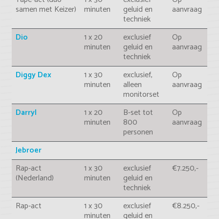
samen met Keizer)
minuten
geluid en
aanvraag
techniek
Dio
1 x 20
exclusief
Op
minuten
geluid en
aanvraag
techniek
Diggy Dex
1 x 30
exclusief,
Op
minuten
alleen
aanvraag
monitorset
Darryl
1 x 20
B-set tot
Op
minuten
800
aanvraag
personen
Jebroer
Rap-act
1 x 30
exclusief
€7.250,-
(Nederland)
minuten
geluid en
techniek
Rap-act
1 x 30
exclusief
€8.250,-
minuten
geluid en