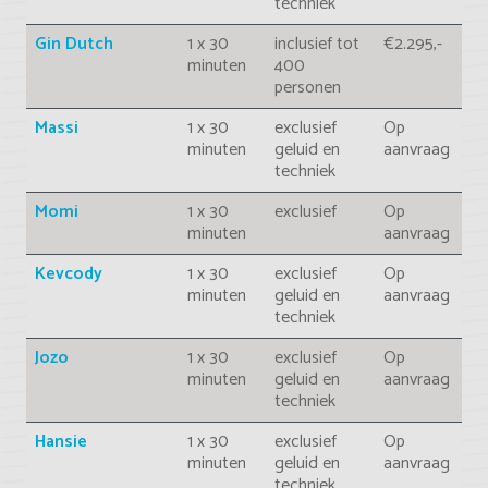
techniek
Gin Dutch
1 x 30
inclusief tot
€2.295,-
minuten
400
personen
Massi
1 x 30
exclusief
Op
minuten
geluid en
aanvraag
techniek
Momi
1 x 30
exclusief
Op
minuten
aanvraag
Kevcody
1 x 30
exclusief
Op
minuten
geluid en
aanvraag
techniek
Jozo
1 x 30
exclusief
Op
minuten
geluid en
aanvraag
techniek
Hansie
1 x 30
exclusief
Op
minuten
geluid en
aanvraag
techniek