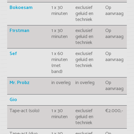
Bokoesam
1 x 30
exclusief
Op
minuten
geluid en
aanvraag
techniek
F1rstman
1 x 30
exclusief
Op
minuten
geluid en
aanvraag
techniek
Sef
1 x 60
exclusief
Op
minuten
geluid en
aanvraag
(met
techniek
band)
Mr. Probz
in overleg
in overleg
Op
aanvraag
Gio
Tape-act (solo)
1 x 30
exclusief
€2.000,-
minuten
geluid en
techniek
Tape-act (duo
1 x 30
exclusief
Op