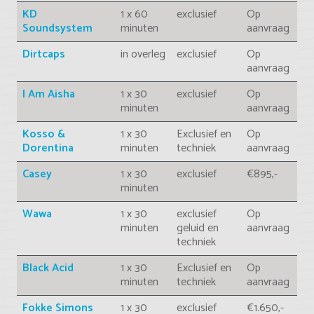
KD
1 x 60
exclusief
Op
Soundsystem
minuten
aanvraag
Dirtcaps
in overleg
exclusief
Op
aanvraag
I Am Aisha
1 x 30
exclusief
Op
minuten
aanvraag
Kosso &
1 x 30
Exclusief en
Op
Dorentina
minuten
techniek
aanvraag
Casey
1 x 30
exclusief
€895,-
minuten
Wawa
1 x 30
exclusief
Op
minuten
geluid en
aanvraag
techniek
Black Acid
1 x 30
Exclusief en
Op
minuten
techniek
aanvraag
Fokke Simons
1 x 30
exclusief
€1.650,-