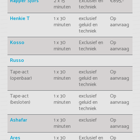
Rapper Sjors
2 x 15
Exclusief en
€895,-
minuten
techniek
Henkie T
1 x 30
exclusief
Op
minuten
geluid en
aanvraag
techniek
Kosso
1 x 30
Exclusief en
Op
minuten
techniek
aanvraag
Russo
Tape-act
1 x 30
exclusief
Op
(openbaar)
minuten
geluid en
aanvraag
techniek
Tape-act
1 x 30
exclusief
Op
(besloten)
minuten
geluid en
aanvraag
techniek
Ashafar
1 x 30
exclusief
Op
minuten
aanvraag
Ares
1 x 30
Exclusief en
Op