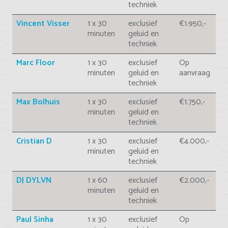
techniek
Vincent Visser
1 x 30
exclusief
€1.950,-
minuten
geluid en
techniek
Marc Floor
1 x 30
exclusief
Op
minuten
geluid en
aanvraag
techniek
Max Bolhuis
1 x 30
exclusief
€1.750,-
minuten
geluid en
techniek
Cristian D
1 x 30
exclusief
€4.000,-
minuten
geluid en
techniek
DJ DYLVN
1 x 60
exclusief
€2.000,-
minuten
geluid en
techniek
Paul Sinha
1 x 30
exclusief
Op