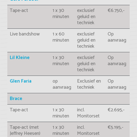
Tape-act
1 x 30
exclusief
€6.750,-
minuten
geluid en
techniek
Live bandshow
1 x 60
exclusief
Op
minuten
geluid en
aanvraag
techniek
Lil Kleine
1 x 30
exclusief
Op
minuten
geluid en
aanvraag
techniek
Glen Faria
op
Exclusief en
Op
aanvraag
techniek
aanvraag
Brace
Tape-act
1 x 30
incl.
€2.695,-
minuten
Monitorset
Tape-act (met
1 x 30
incl.
€5.195,-
Jeffrey Heesen)
minuten
Monitorset