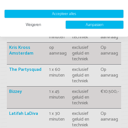
Dopebwoy
1 x 30
exclusief
Op
Accepteer alles
minuten
geluid en
aanvraag
techniek
Weigeren
Aanpassen
Sevn Alias
1 x 30
exclusief en
Op
minuten
techniek
aanvraag
Kris Kross
op
exclusief
Op
Amsterdam
aanvraag
geluid en
aanvraag
techniek
The Partysquad
1 x 60
exclusief
Op
minuten
geluid en
aanvraag
techniek
Bizzey
1 x 45
exclusief
€10.500,-
minuten
geluid en
techniek
Latifah LaDiva
1 x 30
exclusief
Op
minuten
geluid en
aanvraag
techniek