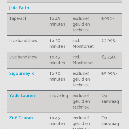
Jada Faith
Tape-act
1 x 45
exclusief
€992,-
minuten
geluid en
techniek
Live bandshow
1 x 30
incl.
€2.995,-
minuten
Monitorset
Live bandshow
1 x 45
incl.
€3.250,-
minuten
Monitorset
Sigourney K
1 x 30
exclusief
€5.995,-
minuten
geluid en
techniek
Yade Lauren
in overleg
exclusief
Op
geluid en
aanvraag
techniek
Zoë Tauran
1 x 45
exclusief
Op
minuten
geluid en
aanvraag