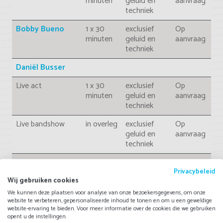
minuten
geluid en
aanvraag
techniek
Bobby Bueno
1 x 30
exclusief
Op
minuten
geluid en
aanvraag
techniek
Daniël Busser
Live act
1 x 30
exclusief
Op
minuten
geluid en
aanvraag
techniek
Live bandshow
in overleg
exclusief
Op
geluid en
aanvraag
techniek
The Dean
1 x 30
exclusief
Op
minuten
geluid en
aanvraag
Privacybeleid
Wij gebruiken cookies
techniek
We kunnen deze plaatsen voor analyse van onze bezoekersgegevens, om onze
ADF Samski
1 x 30
exclusief
Op
website te verbeteren, gepersonaliseerde inhoud te tonen en om u een geweldige
website-ervaring te bieden. Voor meer informatie over de cookies die we gebruiken
minuten
geluid en
aanvraag
opent u de instellingen.
techniek