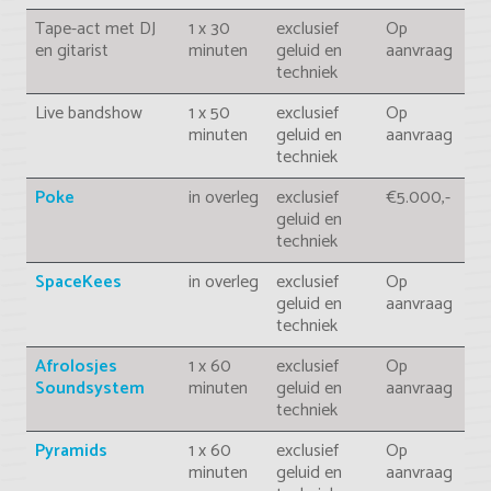
Tape-act met DJ
1 x 30
exclusief
Op
en gitarist
minuten
geluid en
aanvraag
techniek
Live bandshow
1 x 50
exclusief
Op
minuten
geluid en
aanvraag
techniek
Poke
in overleg
exclusief
€5.000,-
geluid en
techniek
SpaceKees
in overleg
exclusief
Op
geluid en
aanvraag
techniek
Afrolosjes
1 x 60
exclusief
Op
Soundsystem
minuten
geluid en
aanvraag
techniek
Pyramids
1 x 60
exclusief
Op
minuten
geluid en
aanvraag