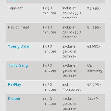
Tape-act
1 x 30
inclusief
€3.995,-
minuten
geluid <350
personen
Rap op maat
1 x 30
inclusief
€4.995,-
minuten
geluid <350
personen
Young Dylan
1 x 30
exclusief
€1.950,-
minuten
geluid en
techniek
Turfy Gang
1 x 30
exclusief
Op
minuten
geluid en
aanvraag
techniek
Re-Play
1 x 30
incl.
€3.995,-
minuten
Monitorset
K-Liber
1 x 30
exclusief
€1.750,-
minuten
geluid en
techniek