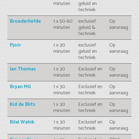
minuten
geluid en
techniek
Broederliefde
1 x 50-60
exclusief
Op
minuten
geluid &
aanvraag
techniek
Pjotr
1 x 30
exclusief
Op
minuten
geluid en
aanvraag
techniek
Ian Thomas
1 x 30
Exclusief en
Op
minuten
techniek
aanvraag
Bryan MG
1 x 30
Exclusief en
Op
minuten
techniek
aanvraag
Kid de Blits
1 x 30
Exclusief en
Op
minuten
techniek
aanvraag
Bilal Wahib
1 x 30
Exclusief en
Op
minuten
techniek
aanvraag