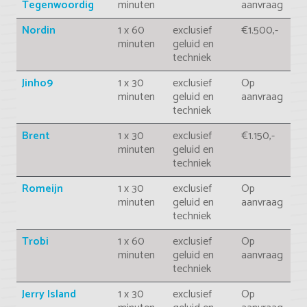
Tegenwoordig
minuten
aanvraag
Nordin
1 x 60
exclusief
€1.500,-
minuten
geluid en
techniek
Jinho9
1 x 30
exclusief
Op
minuten
geluid en
aanvraag
techniek
Brent
1 x 30
exclusief
€1.150,-
minuten
geluid en
techniek
Romeijn
1 x 30
exclusief
Op
minuten
geluid en
aanvraag
techniek
Trobi
1 x 60
exclusief
Op
minuten
geluid en
aanvraag
techniek
Jerry Island
1 x 30
exclusief
Op