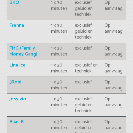
BKO
1 x 30
exclusief
Op
minuten
geluid en
aanvraag
techniek
Frenna
1 x 30
exclusief
Op
minuten
geluid en
aanvraag
techniek
FMG (Family
1 x 30
exclusief
Op
Money Gang)
minuten
aanvraag
Lina Ice
1 x 30
exclusief en
Op
minuten
techniek
aanvraag
3Robi
1 x 30
exclusief
Op
minuten
aanvraag
Josylvio
1 x 30
exclusief
Op
minuten
geluid en
aanvraag
techniek
Baas B
1 x 30
exclusief
Op
minuten
geluid en
aanvraag