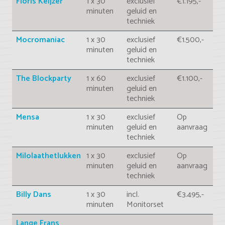
Floris Keijzer
1 x 30
exclusief
€1.195,-
minuten
geluid en
techniek
Mocromaniac
1 x 30
exclusief
€1.500,-
minuten
geluid en
techniek
The Blockparty
1 x 60
exclusief
€1.100,-
minuten
geluid en
techniek
Mensa
1 x 30
exclusief
Op
minuten
geluid en
aanvraag
techniek
Milolaathetlukken
1 x 30
exclusief
Op
minuten
geluid en
aanvraag
techniek
Billy Dans
1 x 30
incl.
€3.495,-
minuten
Monitorset
Lange Frans