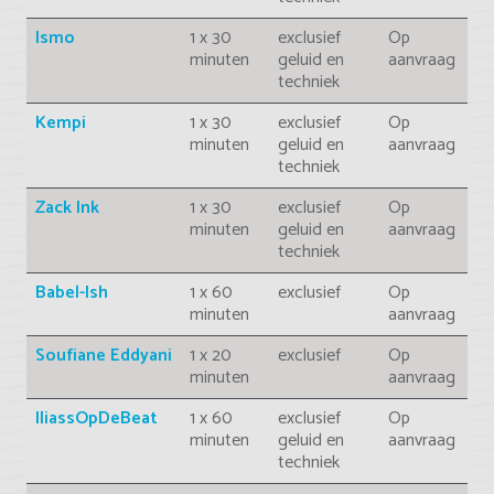
Ismo
1 x 30
exclusief
Op
minuten
geluid en
aanvraag
techniek
Kempi
1 x 30
exclusief
Op
minuten
geluid en
aanvraag
techniek
Zack Ink
1 x 30
exclusief
Op
minuten
geluid en
aanvraag
techniek
Babel-Ish
1 x 60
exclusief
Op
minuten
aanvraag
Soufiane Eddyani
1 x 20
exclusief
Op
minuten
aanvraag
IliassOpDeBeat
1 x 60
exclusief
Op
minuten
geluid en
aanvraag
techniek