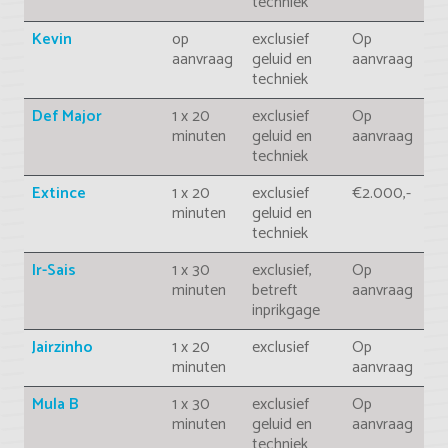
techniek
Kevin
op
exclusief
Op
aanvraag
geluid en
aanvraag
techniek
Def Major
1 x 20
exclusief
Op
minuten
geluid en
aanvraag
techniek
Extince
1 x 20
exclusief
€2.000,-
minuten
geluid en
techniek
Ir-Sais
1 x 30
exclusief,
Op
minuten
betreft
aanvraag
inprikgage
Jairzinho
1 x 20
exclusief
Op
minuten
aanvraag
Mula B
1 x 30
exclusief
Op
minuten
geluid en
aanvraag
techniek