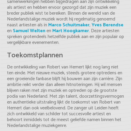
samenwerkingen hebben bijgedragen aan zijn ontwikkeling
als artiest en hebben ervoor gezorgd dat zijn muziek een
breder publiek wist te bereiken. Binnen de wereld van de
Nederlandstalige muziek wordt hij regelmatig genoemd
naast artiesten als in
Marco Schuitmaker
,
Yves Berendse
en
Samuel Welten
en
Mart Hoogkamer
. Deze artiesten
spreken grotendeels hetzelfde publiek aan en zijn populair op
vergelijkbare evenementen.
Toekomstplannen
De ontwikkeling van Robert van Hemert lijkt nog lang niet
ten einde. Met nieuwe muziek, steeds grotere optredens en
een groeiende fanbase blijft hij bouwen aan zijn carrière. Zijn
ambitie reikt verder dan alleen hitnoteringen. Hij wil mensen
blijven raken met zijn muziek en optreden op de grootste
podia van Nederland. Met zijn talent, doorzettingsvermogen
en authentieke uitstraling lijkt de toekomst van Robert van
Hemert dan ook veelbelovend. De zanger uit Leiden heeft
zich ontwikkeld van schilder tot succesvolle artiest en
behoort inmiddels tot de meest geliefde namen binnen het
Nederlandstalige muziekgenre.