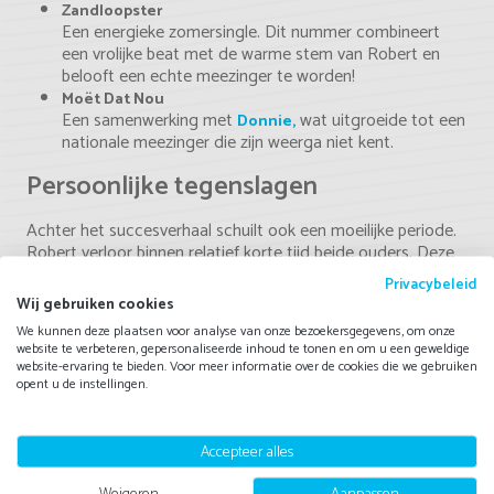
Zandloopster
Een energieke zomersingle. Dit nummer combineert
een vrolijke beat met de warme stem van Robert en
belooft een echte meezinger te worden!
Moët Dat Nou
Een samenwerking met
wat uitgroeide tot een
Donnie,
nationale meezinger die zijn weerga niet kent.
Persoonlijke tegenslagen
Achter het succesverhaal schuilt ook een moeilijke periode.
Robert verloor binnen relatief korte tijd beide ouders. Deze
ingrijpende gebeurtenissen hadden een grote impact op zijn
Privacybeleid
persoonlijke leven. In plaats van zijn emoties weg te
Wij gebruiken cookies
stoppen, gebruikte hij muziek als uitlaatklep. Veel van zijn
We kunnen deze plaatsen voor analyse van onze bezoekersgegevens, om onze
latere werk bevat meer diepgang en emotie, mede dankzij
website te verbeteren, gepersonaliseerde inhoud te tonen en om u een geweldige
de ervaringen die hij in deze periode heeft opgedaan. Fans
website-ervaring te bieden. Voor meer informatie over de cookies die we gebruiken
waarderen juist deze kwetsbaarheid. Het maakt zijn muziek
opent u de instellingen.
geloofwaardig en herkenbaar. Veel luisteraars herkennen
zichzelf in de verhalen die hij vertelt.
Accepteer alles
Optredens en live shows
Weigeren
Aanpassen