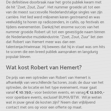
De definitieve doorbraak naar het grote publiek kwam met
de hit "Zoet, Zout, Zuur". Het nummer groeide uit tot een
van de meest succesvolle Nederlandstalige singles van zijn
carrière. Het lied werd miljoenen keren gestreamd en was
veelvuldig te horen op radiozenders, in cafés, op festivals en
tijdens evenementen. Dankzij het enorme succes van het
nummer groeide Robert uit tot een gevestigde naam binnen
de Nederlandse muziekindustrie. "Zoet, Zout, Zuur" liet zien
dat Robert van Hemert meer was dan een
talentenjachtwinnaar. Hij bewees dat hij in staat was om hits
te scoren die een breed publiek aanspraken en langdurig
populair bleven.
Wat kost Robert van Hemert?
De prijs van een optreden van Robert van Hemert is
afhankelijk van verschillende factoren, zoals de duur van het
optreden, de locatie en het type evenement, maar gaat
vanaf
€ 10.750,-
voor besloten events, en vanag
€ 12.500,-
voor openbare events, exclusief BUMA/BTW. Wil je weten
wat in jouw geval de kosten zijn? Neem dan vrijblijvend
contact met ons op voor een offerte op maat.