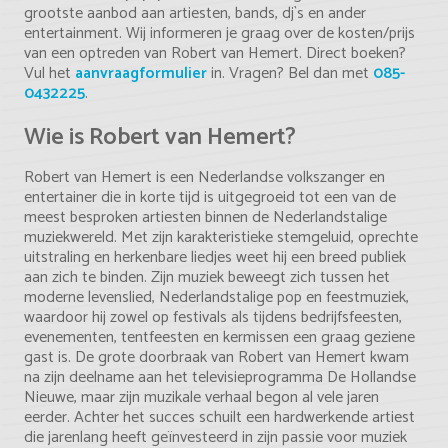
grootste aanbod aan artiesten, bands, dj`s en ander
entertainment. Wij informeren je graag over de kosten/prijs
van een optreden van Robert van Hemert. Direct boeken?
Vul het
aanvraagformulier
in. Vragen? Bel dan met
085-
0432225
.
Wie is Robert van Hemert?
Robert van Hemert is een Nederlandse volkszanger en
entertainer die in korte tijd is uitgegroeid tot een van de
meest besproken artiesten binnen de Nederlandstalige
muziekwereld. Met zijn karakteristieke stemgeluid, oprechte
uitstraling en herkenbare liedjes weet hij een breed publiek
aan zich te binden. Zijn muziek beweegt zich tussen het
moderne levenslied, Nederlandstalige pop en feestmuziek,
waardoor hij zowel op festivals als tijdens bedrijfsfeesten,
evenementen, tentfeesten en kermissen een graag geziene
gast is. De grote doorbraak van Robert van Hemert kwam
na zijn deelname aan het televisieprogramma
De Hollandse
Nieuwe
, maar zijn muzikale verhaal begon al vele jaren
eerder. Achter het succes schuilt een hardwerkende artiest
die jarenlang heeft geïnvesteerd in zijn passie voor muziek