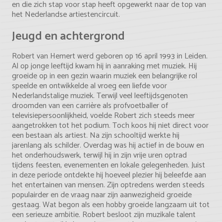
en die zich stap voor stap heeft opgewerkt naar de top van
het Nederlandse artiestencircuit.
Jeugd en achtergrond
Robert van Hemert werd geboren op 16 april 1993 in Leiden.
Al op jonge leeftijd kwam hij in aanraking met muziek. Hij
groeide op in een gezin waarin muziek een belangrijke rol
speelde en ontwikkelde al vroeg een liefde voor
Nederlandstalige muziek. Terwijl veel leeftijdsgenoten
droomden van een carrière als profvoetballer of
televisiepersoonlijkheid, voelde Robert zich steeds meer
aangetrokken tot het podium. Toch koos hij niet direct voor
een bestaan als artiest. Na zijn schooltijd werkte hij
jarenlang als schilder. Overdag was hij actief in de bouw en
het onderhoudswerk, terwijl hij in zijn vrije uren optrad
tijdens feesten, evenementen en lokale gelegenheden. Juist
in deze periode ontdekte hij hoeveel plezier hij beleefde aan
het entertainen van mensen. Zijn optredens werden steeds
populairder en de vraag naar zijn aanwezigheid groeide
gestaag. Wat begon als een hobby groeide langzaam uit tot
een serieuze ambitie. Robert besloot zijn muzikale talent