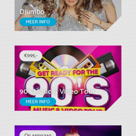
Djumbo
MEER INFO
€995,-
90's Music & Video Tour
MEER INFO
Op aanvraag