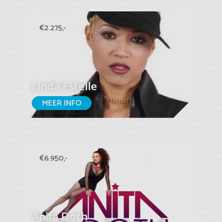
€2.275,-
Linda Estelle
MEER INFO
€6.950,-
Anita Doth