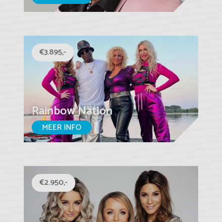
€3.895,-
Rainbow Nation
MEER INFO
€2.950,-