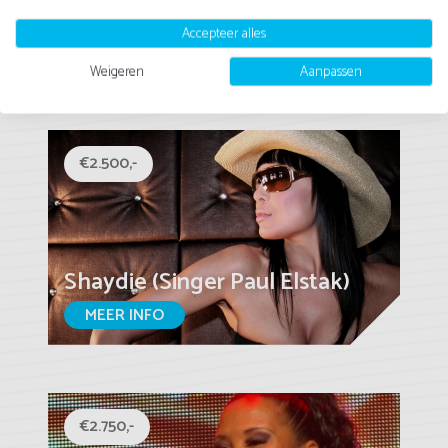
Desray
Accepteer alles
MEER INFO
Weigeren
Aanpassen
€2.500,-
Shaydie (Singer Paul Elstak)
MEER INFO
€2.750,-