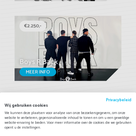
€2.250,-
Boys R Back
MEER INFO
Privacybeleid
€4.150,-
Wij gebruiken cookies
We kunnen deze plaatsen voor analyse van onze bezoekersgegevens, om onze
website te verbeteren, gepersonaliseerde inhoud te tonen en om u een geweldige
website-ervaring te bieden. Voor meer informatie over de cookies die we gebruiken
opent u de instellingen.