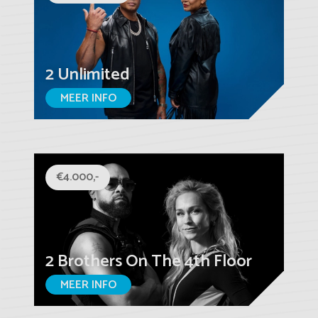
2 Unlimited
MEER INFO
€4.000,-
2 Brothers On The 4th Floor
MEER INFO