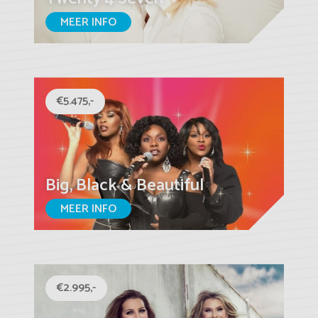
MEER INFO
€5.475,-
Big, Black & Beautiful
MEER INFO
€2.995,-