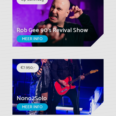
Rob Gee 90's Revival Show
MEER INFO
€7.950,-
Nono2Solo
MEER INFO