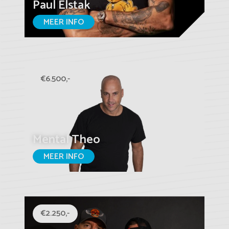
Paul Elstak
MEER INFO
€6.500,-
Mental Theo
MEER INFO
€2.250,-