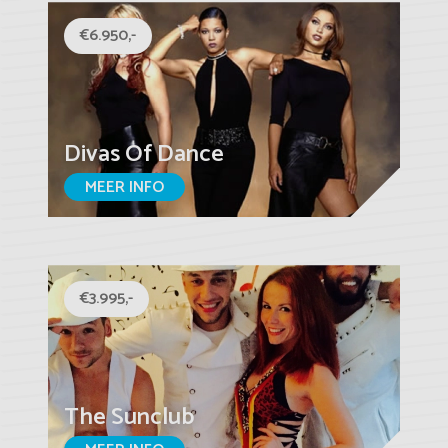
€6.950,-
Divas Of Dance
MEER INFO
€3.995,-
The Sunclub