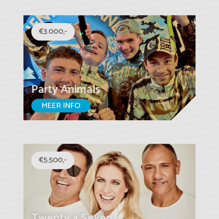
€3.000,-
Party Animals
MEER INFO
€5.500,-
Twenty 4 Seven