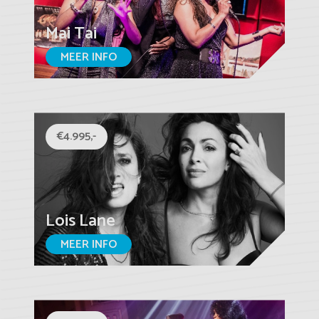
Mai Tai
MEER INFO
€4.995,-
Lois Lane
MEER INFO