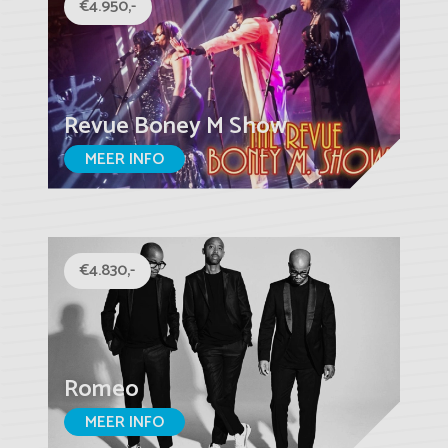
€4.950,-
Revue Boney M Show
MEER INFO
€4.830,-
Romeo
MEER INFO