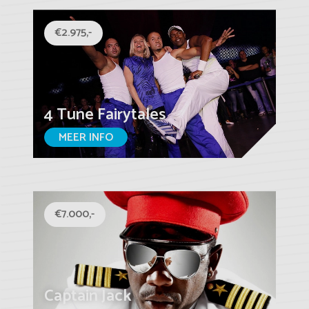
€2.975,-
4 Tune Fairytales
MEER INFO
€7.000,-
Captain Jack