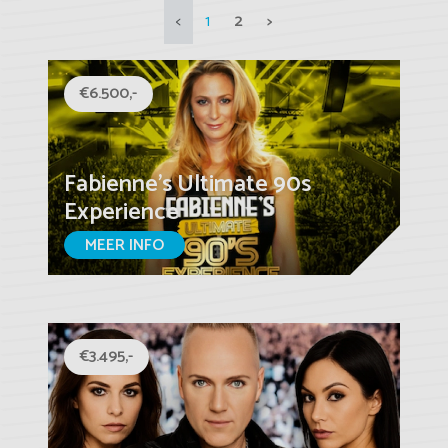
<
1
2
>
€6.500,-
Fabienne's Ultimate 90s
Experience
MEER INFO
€3.495,-