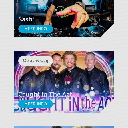
Sash
MEER INFO
Op aanvraag
Caught In The Act
MEER INFO