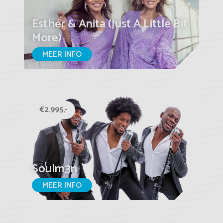
Esther & Anita (Just A Little Bit
More)
MEER INFO
€2.995,-
Soulm3n
MEER INFO