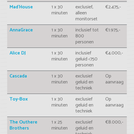
Mad'House
1 x 30
exclusief,
€2.475,-
minuten
alleen
monitorset
AnnaGrace
1 x 30
inclusief tot
€1.975,-
minuten
800
personen
Alice DJ
1 x 30
inclusief
€4.000,-
minuten
geluid <750
personen
Cascada
1 x 30
exclusief
Op
minuten
geluid en
aanvraag
techniek
Toy-Box
1 x 30
exclusief
Op
minuten
geluid en
aanvraag
techniek
The Outhere
1 x 25
exclusief
€8.000,-
Brothers
minuten
geluid en