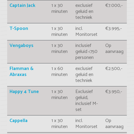
Captain Jack
1 x 30
exclusief
€7.000,-
minuten
geluid en
techniek
T-Spoon
1 x 30
incl.
€3.995,-
minuten
Monitorset
Vengaboys
1 x 30
inclusief
Op
minuten
geluid <750
aanvraag
personen
Flamman &
1 x 60
exclusief
€2.500,-
Abraxas
minuten
geluid en
techniek
Happy 4 Tune
1 x 30
Exclusief
€3.950,-
minuten
geluid,
inclusief M-
set
Cappella
1 x 30
incl.
Op
minuten
Monitorset
aanvraag