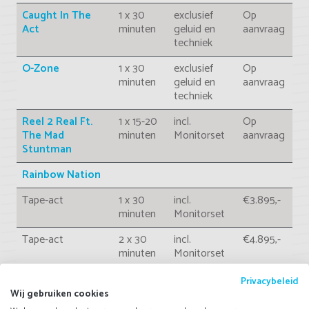
Caught In The
1 x 30
exclusief
Op
Act
minuten
geluid en
aanvraag
techniek
O-Zone
1 x 30
exclusief
Op
minuten
geluid en
aanvraag
techniek
Reel 2 Real Ft.
1 x 15-20
incl.
Op
The Mad
minuten
Monitorset
aanvraag
Stuntman
Rainbow Nation
Tape-act
1 x 30
incl.
€3.895,-
minuten
Monitorset
Tape-act
2 x 30
incl.
€4.895,-
minuten
Monitorset
Djumbo
1 x 30
incl.
€2.950,-
Privacybeleid
minuten
Monitorset
Wij gebruiken cookies