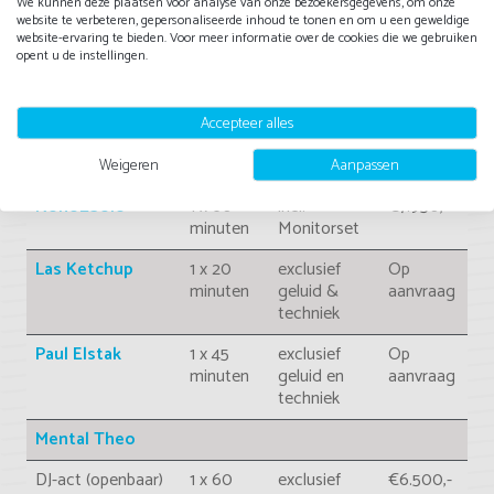
We kunnen deze plaatsen voor analyse van onze bezoekersgegevens, om onze
90's Music &
4 uur
exclusief
€995,-
website te verbeteren, gepersonaliseerde inhoud te tonen en om u een geweldige
Video Tour
aaneengesloten
geluid,
website-ervaring te bieden. Voor meer informatie over de cookies die we gebruiken
opent u de instellingen.
betreft
inprikgage
Rob Gee 90's
1 x 60
exclusief
Op
Accepteer alles
Revival Show
minuten
geluid en
aanvraag
techniek
Weigeren
Aanpassen
Nono2Solo
1 x 60
incl.
€7.950,-
minuten
Monitorset
Las Ketchup
1 x 20
exclusief
Op
minuten
geluid &
aanvraag
techniek
Paul Elstak
1 x 45
exclusief
Op
minuten
geluid en
aanvraag
techniek
Mental Theo
DJ-act (openbaar)
1 x 60
exclusief
€6.500,-