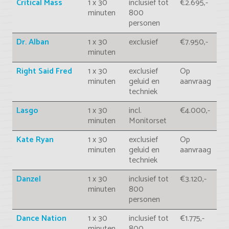
Critical Mass
1 x 30
inclusief tot
€2.695,-
minuten
800
personen
Dr. Alban
1 x 30
exclusief
€7.950,-
minuten
Right Said Fred
1 x 30
exclusief
Op
minuten
geluid en
aanvraag
techniek
Lasgo
1 x 30
incl.
€4.000,-
minuten
Monitorset
Kate Ryan
1 x 30
exclusief
Op
minuten
geluid en
aanvraag
techniek
Danzel
1 x 30
inclusief tot
€3.120,-
minuten
800
personen
Dance Nation
1 x 30
inclusief tot
€1.775,-
minuten
800