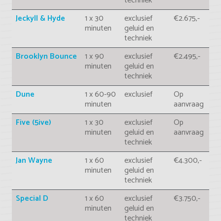
techniek
Jeckyll & Hyde
1 x 30
exclusief
€2.675,-
minuten
geluid en
techniek
Brooklyn Bounce
1 x 90
exclusief
€2.495,-
minuten
geluid en
techniek
Dune
1 x 60-90
exclusief
Op
minuten
aanvraag
Five (5ive)
1 x 30
exclusief
Op
minuten
geluid en
aanvraag
techniek
Jan Wayne
1 x 60
exclusief
€4.300,-
minuten
geluid en
techniek
Special D
1 x 60
exclusief
€3.750,-
minuten
geluid en
techniek