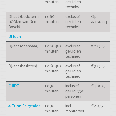
minuten
geluid en
techniek
DJ-act (besloten +
1 x 60
exclusief
Op
>100km van Den
minuten
geluid en
aanvraag
Bosch)
techniek
DJ Jean
DJ-act (openbaar)
1 x 60-90
exclusief
€2.250,-
minuten
geluid en
techniek
DJ-act (besloten)
1 x 60-90
exclusief
€3.250,-
minuten
geluid en
techniek
CHIPZ
1 x 30
inclusief
€4.000,-
minuten
geluid <750
personen
4 Tune Fairytales
1 x 30
incl.
€2.975,-
minuten
Monitorset