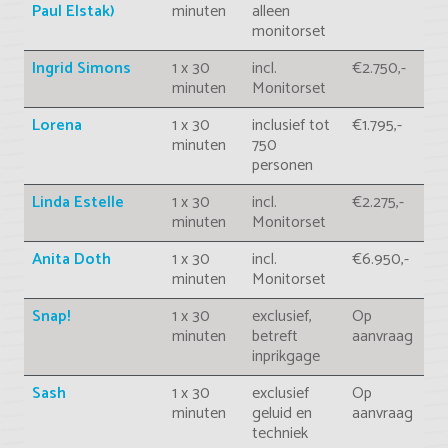
Paul Elstak)
minuten
alleen
monitorset
Ingrid Simons
1 x 30
incl.
€2.750,-
minuten
Monitorset
Lorena
1 x 30
inclusief tot
€1.795,-
minuten
750
personen
Linda Estelle
1 x 30
incl.
€2.275,-
minuten
Monitorset
Anita Doth
1 x 30
incl.
€6.950,-
minuten
Monitorset
Snap!
1 x 30
exclusief,
Op
minuten
betreft
aanvraag
inprikgage
Sash
1 x 30
exclusief
Op
minuten
geluid en
aanvraag
techniek