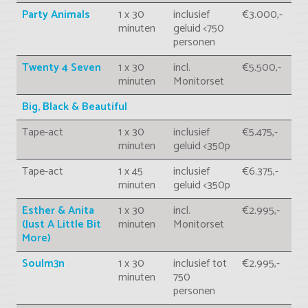
Party Animals
1 x 30
inclusief
€3.000,-
minuten
geluid <750
personen
Twenty 4 Seven
1 x 30
incl.
€5.500,-
minuten
Monitorset
Big, Black & Beautiful
Tape-act
1 x 30
inclusief
€5.475,-
minuten
geluid <350p
Tape-act
1 x 45
inclusief
€6.375,-
minuten
geluid <350p
Esther & Anita
1 x 30
incl.
€2.995,-
(Just A Little Bit
minuten
Monitorset
More)
Soulm3n
1 x 30
inclusief tot
€2.995,-
minuten
750
personen