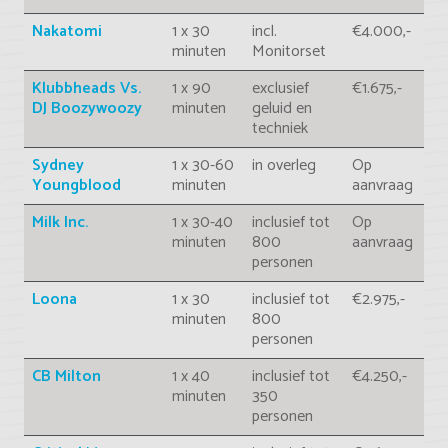
Nakatomi
1 x 30
incl.
€4.000,-
minuten
Monitorset
Klubbheads Vs.
1 x 90
exclusief
€1.675,-
DJ Boozywoozy
minuten
geluid en
techniek
Sydney
1 x 30-60
in overleg
Op
Youngblood
minuten
aanvraag
Milk Inc.
1 x 30-40
inclusief tot
Op
minuten
800
aanvraag
personen
Loona
1 x 30
inclusief tot
€2.975,-
minuten
800
personen
CB Milton
1 x 40
inclusief tot
€4.250,-
minuten
350
personen