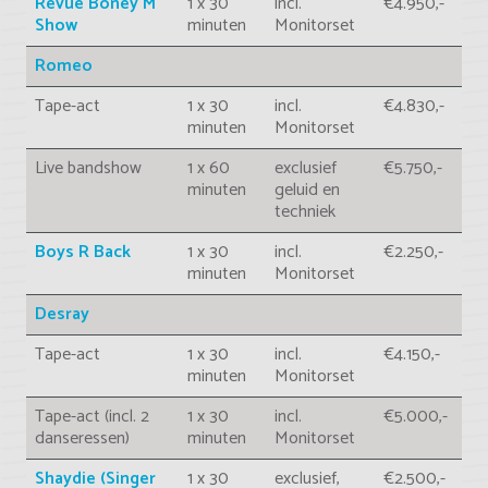
Revue Boney M
1 x 30
incl.
€4.950,-
Show
minuten
Monitorset
Romeo
Tape-act
1 x 30
incl.
€4.830,-
minuten
Monitorset
Live bandshow
1 x 60
exclusief
€5.750,-
minuten
geluid en
techniek
Boys R Back
1 x 30
incl.
€2.250,-
minuten
Monitorset
Desray
Tape-act
1 x 30
incl.
€4.150,-
minuten
Monitorset
Tape-act (incl. 2
1 x 30
incl.
€5.000,-
danseressen)
minuten
Monitorset
Shaydie (Singer
1 x 30
exclusief,
€2.500,-