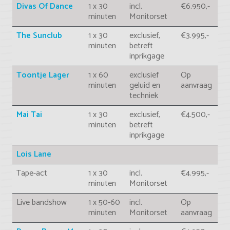
Divas Of Dance
1 x 30
incl.
€6.950,-
minuten
Monitorset
The Sunclub
1 x 30
exclusief,
€3.995,-
minuten
betreft
inprikgage
Toontje Lager
1 x 60
exclusief
Op
minuten
geluid en
aanvraag
techniek
Mai Tai
1 x 30
exclusief,
€4.500,-
minuten
betreft
inprikgage
Lois Lane
Tape-act
1 x 30
incl.
€4.995,-
minuten
Monitorset
Live bandshow
1 x 50-60
incl.
Op
minuten
Monitorset
aanvraag