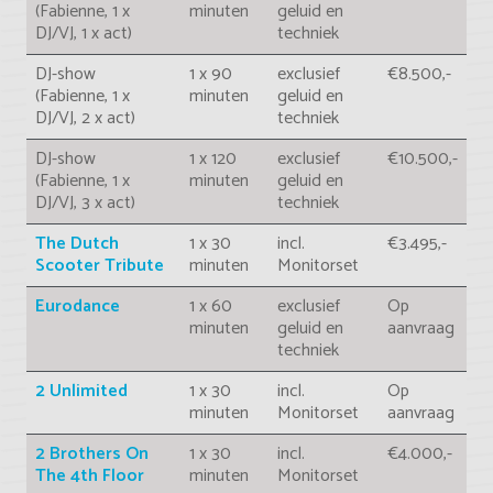
(Fabienne, 1 x
minuten
geluid en
DJ/VJ, 1 x act)
techniek
DJ-show
1 x 90
exclusief
€8.500,-
(Fabienne, 1 x
minuten
geluid en
DJ/VJ, 2 x act)
techniek
DJ-show
1 x 120
exclusief
€10.500,-
(Fabienne, 1 x
minuten
geluid en
DJ/VJ, 3 x act)
techniek
The Dutch
1 x 30
incl.
€3.495,-
Scooter Tribute
minuten
Monitorset
Eurodance
1 x 60
exclusief
Op
minuten
geluid en
aanvraag
techniek
2 Unlimited
1 x 30
incl.
Op
minuten
Monitorset
aanvraag
2 Brothers On
1 x 30
incl.
€4.000,-
The 4th Floor
minuten
Monitorset