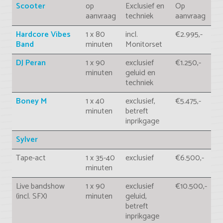
Scooter
op
Exclusief en
Op
aanvraag
techniek
aanvraag
Hardcore Vibes
1 x 80
incl.
€2.995,-
Band
minuten
Monitorset
DJ Peran
1 x 90
exclusief
€1.250,-
minuten
geluid en
techniek
Boney M
1 x 40
exclusief,
€5.475,-
minuten
betreft
inprikgage
Sylver
Tape-act
1 x 35-40
exclusief
€6.500,-
minuten
Live bandshow
1 x 90
exclusief
€10.500,-
(incl. SFX)
minuten
geluid,
betreft
inprikgage