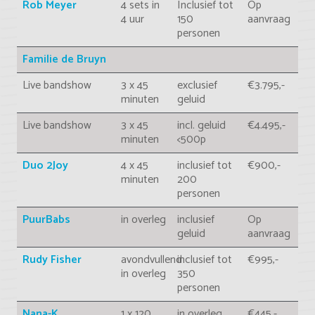
Rob Meyer
4 sets in
Inclusief tot
Op
4 uur
150
aanvraag
personen
Familie de Bruyn
Live bandshow
3 x 45
exclusief
€3.795,-
minuten
geluid
Live bandshow
3 x 45
incl. geluid
€4.495,-
minuten
<500p
Duo 2Joy
4 x 45
inclusief tot
€900,-
minuten
200
personen
PuurBabs
in overleg
inclusief
Op
geluid
aanvraag
Rudy Fisher
avondvullend
inclusief tot
€995,-
in overleg
350
personen
Nana-K
1 x 120
in overleg
€445,-