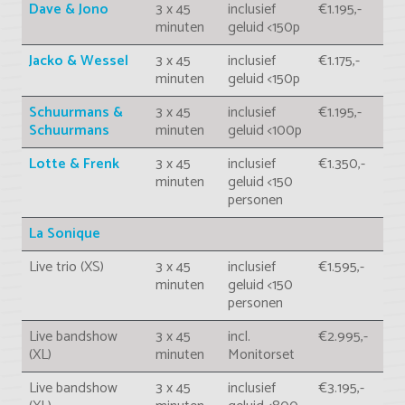
Dave & Jono
3 x 45
inclusief
€1.195,-
minuten
geluid <150p
Jacko & Wessel
3 x 45
inclusief
€1.175,-
minuten
geluid <150p
Schuurmans &
3 x 45
inclusief
€1.195,-
Schuurmans
minuten
geluid <100p
Lotte & Frenk
3 x 45
inclusief
€1.350,-
minuten
geluid <150
personen
La Sonique
Live trio (XS)
3 x 45
inclusief
€1.595,-
minuten
geluid <150
personen
Live bandshow
3 x 45
incl.
€2.995,-
(XL)
minuten
Monitorset
Live bandshow
3 x 45
inclusief
€3.195,-