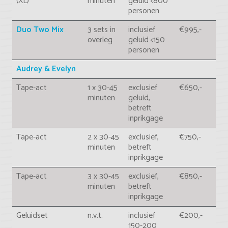
(XL)
minuten
geluid <800
personen
Duo Two Mix
3 sets in
inclusief
€995,-
overleg
geluid <150
personen
Audrey & Evelyn
Tape-act
1 x 30-45
exclusief
€650,-
minuten
geluid,
betreft
inprikgage
Tape-act
2 x 30-45
exclusief,
€750,-
minuten
betreft
inprikgage
Tape-act
3 x 30-45
exclusief,
€850,-
minuten
betreft
inprikgage
Geluidset
n.v.t.
inclusief
€200,-
150-200