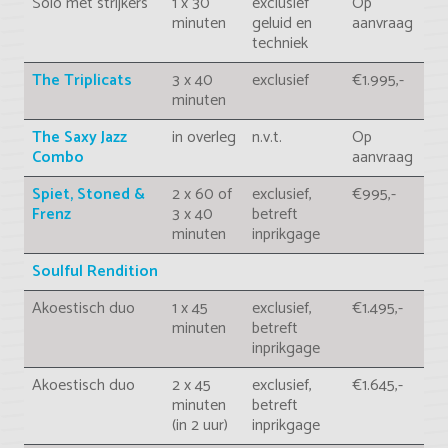
Solo met strijkers
1 x 30
exclusief
Op
minuten
geluid en
aanvraag
techniek
The Triplicats
3 x 40
exclusief
€1.995,-
minuten
The Saxy Jazz
in overleg
n.v.t.
Op
Combo
aanvraag
Spiet, Stoned &
2 x 60 of
exclusief,
€995,-
Frenz
3 x 40
betreft
minuten
inprikgage
Soulful Rendition
Akoestisch duo
1 x 45
exclusief,
€1.495,-
minuten
betreft
inprikgage
Akoestisch duo
2 x 45
exclusief,
€1.645,-
minuten
betreft
(in 2 uur)
inprikgage