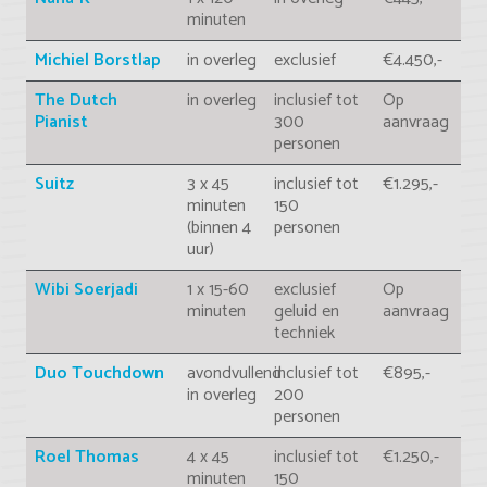
minuten
Michiel Borstlap
in overleg
exclusief
€4.450,-
The Dutch
in overleg
inclusief tot
Op
Pianist
300
aanvraag
personen
Suitz
3 x 45
inclusief tot
€1.295,-
minuten
150
(binnen 4
personen
uur)
Wibi Soerjadi
1 x 15-60
exclusief
Op
minuten
geluid en
aanvraag
techniek
Duo Touchdown
avondvullend
inclusief tot
€895,-
in overleg
200
personen
Roel Thomas
4 x 45
inclusief tot
€1.250,-
minuten
150