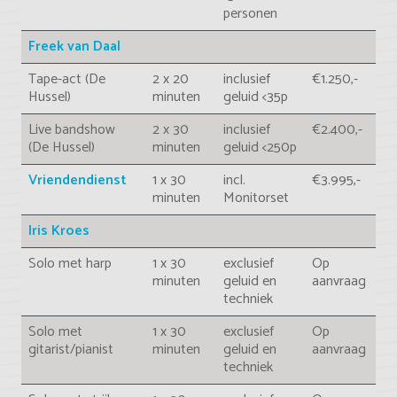
personen
Freek van Daal
Tape-act (De
2 x 20
inclusief
€1.250,-
Hussel)
minuten
geluid <35p
Live bandshow
2 x 30
inclusief
€2.400,-
(De Hussel)
minuten
geluid <250p
Vriendendienst
1 x 30
incl.
€3.995,-
minuten
Monitorset
Iris Kroes
Solo met harp
1 x 30
exclusief
Op
minuten
geluid en
aanvraag
techniek
Solo met
1 x 30
exclusief
Op
gitarist/pianist
minuten
geluid en
aanvraag
techniek