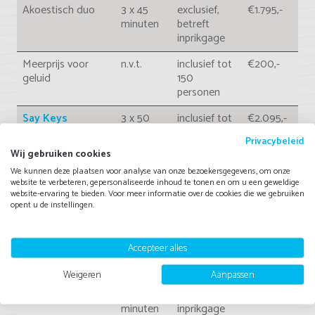
Akoestisch duo
3 x 45
exclusief,
€1.795,-
minuten
betreft
inprikgage
Meerprijs voor
n.v.t.
inclusief tot
€200,-
geluid
150
personen
Say Keys
3 x 50
inclusief tot
€2.095,-
minuten
150
Privacybeleid
personen
Wij gebruiken cookies
Paul & Pelle
2 x 60
exclusief,
€1.495,-
We kunnen deze plaatsen voor analyse van onze bezoekersgegevens, om onze
website te verbeteren, gepersonaliseerde inhoud te tonen en om u een geweldige
minuten
betreft
website-ervaring te bieden. Voor meer informatie over de cookies die we gebruiken
inprikgage
opent u de instellingen.
MoNoMaN
2 x 60
exclusief,
€695,-
oNeMaNbaNd
minuten
betreft
Accepteer alles
inprikgage
Weigeren
Aanpassen
Jonny Smokes
2 x 60 iof
exclusief,
€695,-
3 x 45
betreft
minuten
inprikgage