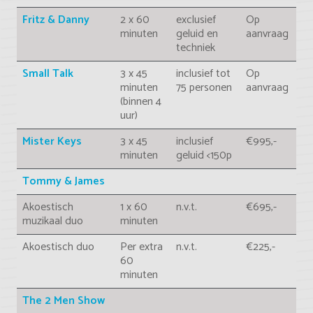
Fritz & Danny
2 x 60
exclusief
Op
minuten
geluid en
aanvraag
techniek
Small Talk
3 x 45
inclusief tot
Op
minuten
75 personen
aanvraag
(binnen 4
uur)
Mister Keys
3 x 45
inclusief
€995,-
minuten
geluid <150p
Tommy & James
Akoestisch
1 x 60
n.v.t.
€695,-
muzikaal duo
minuten
Akoestisch duo
Per extra
n.v.t.
€225,-
60
minuten
The 2 Men Show