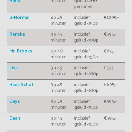
Henk
minuten
geluid <200
personen
B-Normal
4 x 45
inclusief
€1.295,-
minuten
geluid <150p
Renske
3 x 45
inclusief
€595,-
minuten
geluid <100p
Mr. Brooks
4 x 40
inclusief
€675,-
minuten
geluid <150p
Lisa
3 x 45
inclusief
€795,-
minuten
geluid <100p
Hans Schot
3 x 45
inclusief
€695,-
minuten
geluid <100p
Daya
3 x 45
inclusief
€595,-
minuten
geluid <150p
Daan
3 x 45
inclusief
€595,-
minuten
geluid <150p