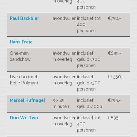
in overleg
400
personen
Paul Backbier
avondvullend
inclusief tot
€750,-
400
personen
Hans Freie
One-man
avondvullend
inclusief
€695,-
bandshow
in overleg
geluid <300
personen
Live duo (met
avondvullend
inclusief
€1.350,-
Eefje Polman)
in overleg
geluid <300
personen
Marcel Hufnagel
3 x 45
inclusief
€795,-
minuten
geluid <100p
Duo We Two
avondvullend
inclusief tot
€895,-
in overleg
400
personen