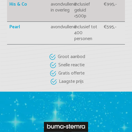
His & Co
avondvullend
inclusief
€995,-
in overleg
geluid
<500p
Pearl
avondvullend
inclusief tot
€595,-
400
personen
Groot aanbod
Snelle reactie
Gratis offerte
Laagste prijs