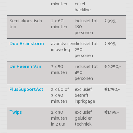
minuten
enkel
backline
Semi-akoestisch
2 x 60
inclusief tot
€995,-
trio
minuten
180
personen
Duo Brainstorm
avondvullend
inclusief tot
€895,-
in overleg
250
personen
De Heeren Van
3 x 50
inclusief tot
€2.250,-
minuten
450
personen
PlusSupportAct
2 x 60 of
exclusief,
€1.750,-
3 x 50
betreft
minuten
inprikgage
Twips
2 x 30
exclusief
€1.195,-
minuten
geluid en
in 2 uur
techniek