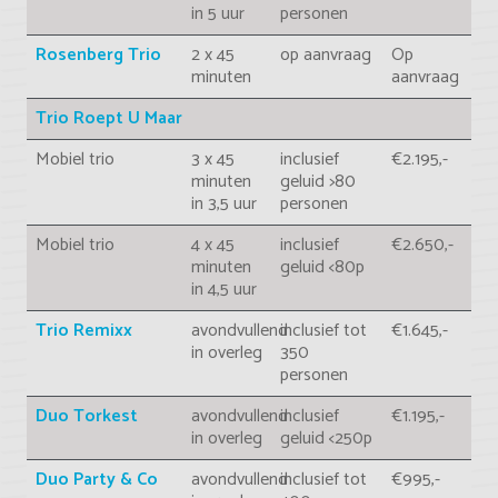
in 5 uur
personen
Rosenberg Trio
2 x 45
op aanvraag
Op
minuten
aanvraag
Trio Roept U Maar
Mobiel trio
3 x 45
inclusief
€2.195,-
minuten
geluid >80
in 3,5 uur
personen
Mobiel trio
4 x 45
inclusief
€2.650,-
minuten
geluid <80p
in 4,5 uur
Trio Remixx
avondvullend
inclusief tot
€1.645,-
in overleg
350
personen
Duo Torkest
avondvullend
inclusief
€1.195,-
in overleg
geluid <250p
Duo Party & Co
avondvullend
inclusief tot
€995,-