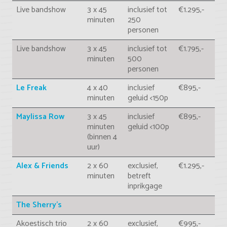
Live bandshow
3 x 45
inclusief tot
€1.295,-
minuten
250
personen
Live bandshow
3 x 45
inclusief tot
€1.795,-
minuten
500
personen
Le Freak
4 x 40
inclusief
€895,-
minuten
geluid <150p
Maylissa Row
3 x 45
inclusief
€895,-
minuten
geluid <100p
(binnen 4
uur)
Alex & Friends
2 x 60
exclusief,
€1.295,-
minuten
betreft
inprikgage
The Sherry's
Akoestisch trio
2 x 60
exclusief,
€995,-