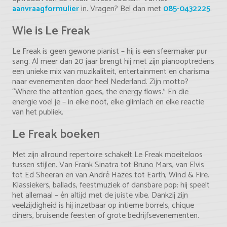
aanvraagformulier
in. Vragen? Bel dan met
085-0432225
.
Wie is Le Freak
Le Freak is geen gewone pianist – hij is een sfeermaker pur
sang. Al meer dan 20 jaar brengt hij met zijn pianooptredens
een unieke mix van muzikaliteit, entertainment en charisma
naar evenementen door heel Nederland. Zijn motto?
“Where the attention goes, the energy flows.” En die
energie voel je – in elke noot, elke glimlach en elke reactie
van het publiek.
Le Freak boeken
Met zijn allround repertoire schakelt Le Freak moeiteloos
tussen stijlen. Van Frank Sinatra tot Bruno Mars, van Elvis
tot Ed Sheeran en van André Hazes tot Earth, Wind & Fire.
Klassiekers, ballads, feestmuziek of dansbare pop: hij speelt
het allemaal – én altijd met de juiste vibe. Dankzij zijn
veelzijdigheid is hij inzetbaar op intieme borrels, chique
diners, bruisende feesten of grote bedrijfsevenementen.