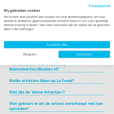
Wil je een optreden dat muzikaal staat als een huis én zorgt
voor beleving? Dan is Le Freak de pianist die je zoekt.
Privacybeleid
Wij gebruiken cookies
We kunnen deze plaatsen voor analyse van onze bezoekersgegevens, om onze
Veelgestelde vragen
website te verbeteren, gepersonaliseerde inhoud te tonen en om u een geweldige
website-ervaring te bieden. Voor meer informatie over de cookies die we gebruiken
Wat is de prijs van Le Freak?
opent u de instellingen.
Hoe lang treedt Le Freak op?
Accepteer alles
Zijn er nog bijkomende kosten?
Weigeren
Aanpassen
Hoe kan ik Le Freak boeken bij
BekendeArtiestBoeken.nl?
Welke artiesten lijken op Le Freak?
Wat zijn de 'kleine lettertjes'?
Wat gebeurt er als de artiest onverhoopt niet kan
optreden?