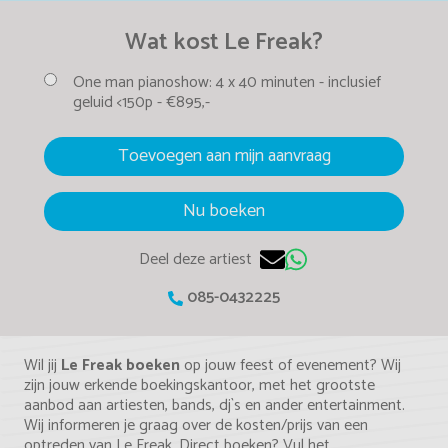
Wat kost Le Freak?
One man pianoshow:
4 x 40 minuten -
inclusief
geluid <150p -
€895,-
Toevoegen aan mijn aanvraag
Nu boeken
Deel deze artiest
085-0432225
Wil jij
Le Freak boeken
op jouw feest of evenement? Wij
zijn jouw erkende boekingskantoor, met het grootste
aanbod aan artiesten, bands, dj`s en ander entertainment.
Wij informeren je graag over de kosten/prijs van een
optreden van Le Freak. Direct boeken? Vul het