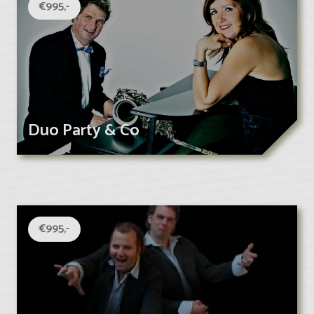
€995,-
Duo Party & Co
€995,-