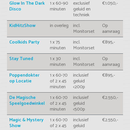
Glow In The Dark
1 x 60-90
exclusief
€1.050,-
Disco
minuten
geluid en
techniek
KidHitzShow
in overleg
incl.
Op
Monitorset
aanvraag
Coolkids Party
1 x 75
incl.
€895,-
minuten
Monitorset
Stay Tuned
1 x 30
incl.
Op
minuten
Monitorset
aanvraag
Poppendokter
1 x 60-70
inclusief
€895,-
op Locatie
of 2 x 45
geluid
minuten
<200p
De Magische
1 x 60-70
inclusief
€2.550,-
Speelgoedwinkel
of 2 x 45
geluid
minuten
<500p
Magic & Mystery
1 x 60-70
inclusief
€2.550,-
Show
of 2 x 45
geluid