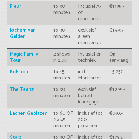
Fleur
1 x 30
Inclusief A-
€1.195,-
minuten
of
monitorset
Jochem van
1 x 30
exclusief,
€1.995,-
Gelder
minuten
alleen
monitorset
Magic Family
2 shows
Inclusief en
Op
Tour
in 2 uur
techniek
aanvraag
Kidspop
1 x 45
incl.
€5.250,-
minuten
Monitorset
The Teenz
1 x 30
exclusief,
€1.295,-
minuten
betreft
inprikgage
Lachen Geblazen
1 x 60 OF
inclusief tot
€750,-
2 x 45
200
minuten
personen
Starz
1 x 30 OF
inclusief tot
€1.795,-