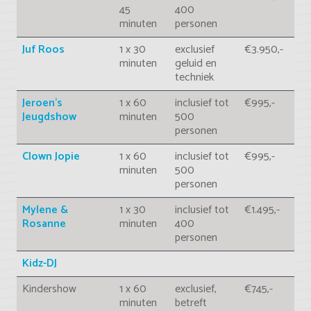
45
400
minuten
personen
Juf Roos
1 x 30
exclusief
€3.950,-
minuten
geluid en
techniek
Jeroen's
1 x 60
inclusief tot
€995,-
Jeugdshow
minuten
500
personen
Clown Jopie
1 x 60
inclusief tot
€995,-
minuten
500
personen
Mylene &
1 x 30
inclusief tot
€1.495,-
Rosanne
minuten
400
personen
Kidz-DJ
Kindershow
1 x 60
exclusief,
€745,-
minuten
betreft