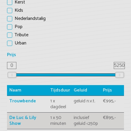
Kerst
Kids
Nederlandstalig
Pop
Tribute
Urban
Prijs
0
5250
Naam
Tijdsduur
Geluid
Prijs
Trouwbende
1 x
geluid n.v.t.
€995,-
dagdeel
De Luc & Lily
1 x 50
inclusief
€895,-
Show
minuten
geluid <250p