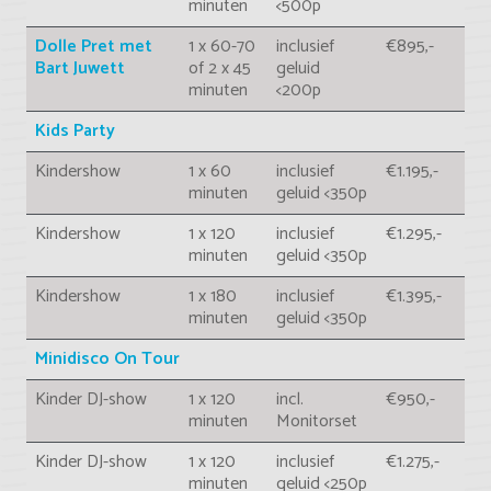
minuten
<500p
Dolle Pret met
1 x 60-70
inclusief
€895,-
Bart Juwett
of 2 x 45
geluid
minuten
<200p
Kids Party
Kindershow
1 x 60
inclusief
€1.195,-
minuten
geluid <350p
Kindershow
1 x 120
inclusief
€1.295,-
minuten
geluid <350p
Kindershow
1 x 180
inclusief
€1.395,-
minuten
geluid <350p
Minidisco On Tour
Kinder DJ-show
1 x 120
incl.
€950,-
minuten
Monitorset
Kinder DJ-show
1 x 120
inclusief
€1.275,-
minuten
geluid <250p