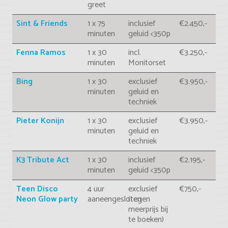
greet
Sint & Friends
1 x 75
inclusief
€2.450,-
minuten
geluid <350p
Fenna Ramos
1 x 30
incl.
€3.250,-
minuten
Monitorset
Bing
1 x 30
exclusief
€3.950,-
minuten
geluid en
techniek
Pieter Konijn
1 x 30
exclusief
€3.950,-
minuten
geluid en
techniek
K3 Tribute Act
1 x 30
inclusief
€2.195,-
minuten
geluid <350p
Teen Disco
4 uur
exclusief
€750,-
Neon Glow party
aaneengesloten
(tegen
meerprijs bij
te boeken)