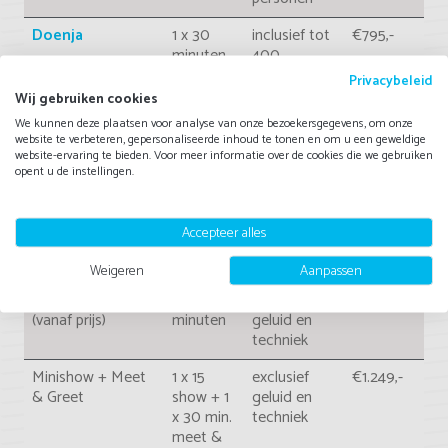
Doenja
1 x 30
inclusief tot
€795,-
minuten
400
personen
Privacybeleid
Wij gebruiken cookies
Anders Met Sander Kerstshohoho
We kunnen deze plaatsen voor analyse van onze bezoekersgegevens, om onze
website te verbeteren, gepersonaliseerde inhoud te tonen en om u een geweldige
Kinder/Kerstshow
1 x 30
inclusief
€695,-
website-ervaring te bieden. Voor meer informatie over de cookies die we gebruiken
minuten
geluid <350p
opent u de instellingen.
Kinder/Kersthow
1 x 45
inclusief
€750,-
minuten
geluid <350p
Accepteer alles
Pim & Pom
Weigeren
Aanpassen
Meet & Greet
1 x 45
exclusief
€995,-
(vanaf prijs)
minuten
geluid en
techniek
Minishow + Meet
1 x 15
exclusief
€1.249,-
& Greet
show + 1
geluid en
x 30 min.
techniek
meet &