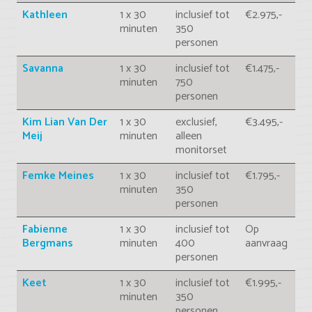
Kathleen
1 x 30
inclusief tot
€2.975,-
minuten
350
personen
Savanna
1 x 30
inclusief tot
€1.475,-
minuten
750
personen
Kim Lian Van Der
1 x 30
exclusief,
€3.495,-
Meij
minuten
alleen
monitorset
Femke Meines
1 x 30
inclusief tot
€1.795,-
minuten
350
personen
Fabienne
1 x 30
inclusief tot
Op
Bergmans
minuten
400
aanvraag
personen
Keet
1 x 30
inclusief tot
€1.995,-
minuten
350
personen