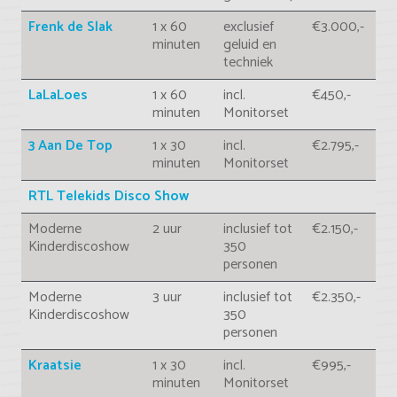
Frenk de Slak
1 x 60
exclusief
€3.000,-
minuten
geluid en
techniek
LaLaLoes
1 x 60
incl.
€450,-
minuten
Monitorset
3 Aan De Top
1 x 30
incl.
€2.795,-
minuten
Monitorset
RTL Telekids Disco Show
Moderne
2 uur
inclusief tot
€2.150,-
Kinderdiscoshow
350
personen
Moderne
3 uur
inclusief tot
€2.350,-
Kinderdiscoshow
350
personen
Kraatsie
1 x 30
incl.
€995,-
minuten
Monitorset