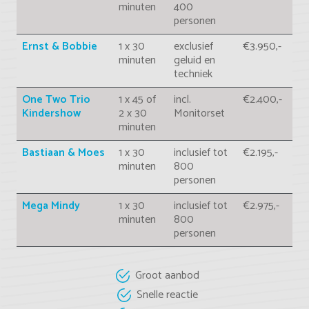
minuten
400
personen
Ernst & Bobbie
1 x 30
exclusief
€3.950,-
minuten
geluid en
techniek
One Two Trio
1 x 45 of
incl.
€2.400,-
Kindershow
2 x 30
Monitorset
minuten
Bastiaan & Moes
1 x 30
inclusief tot
€2.195,-
minuten
800
personen
Mega Mindy
1 x 30
inclusief tot
€2.975,-
minuten
800
personen
Groot aanbod
Snelle reactie