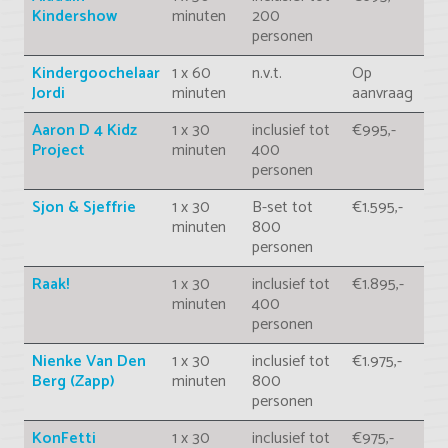
Kindershow
minuten
200
personen
Kindergoochelaar
1 x 60
n.v.t.
Op
Jordi
minuten
aanvraag
Aaron D 4 Kidz
1 x 30
inclusief tot
€995,-
Project
minuten
400
personen
Sjon & Sjeffrie
1 x 30
B-set tot
€1.595,-
minuten
800
personen
Raak!
1 x 30
inclusief tot
€1.895,-
minuten
400
personen
Nienke Van Den
1 x 30
inclusief tot
€1.975,-
Berg (Zapp)
minuten
800
personen
KonFetti
1 x 30
inclusief tot
€975,-