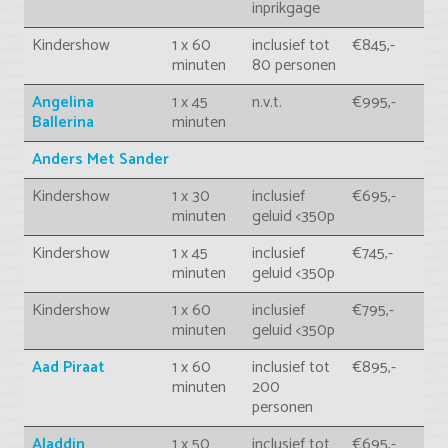
inprikgage
Kindershow
1 x 60
inclusief tot
€845,-
minuten
80 personen
Angelina
1 x 45
n.v.t.
€995,-
Ballerina
minuten
Anders Met Sander
Kindershow
1 x 30
inclusief
€695,-
minuten
geluid <350p
Kindershow
1 x 45
inclusief
€745,-
minuten
geluid <350p
Kindershow
1 x 60
inclusief
€795,-
minuten
geluid <350p
Aad Piraat
1 x 60
inclusief tot
€895,-
minuten
200
personen
Aladdin
1 x 50
inclusief tot
€695,-