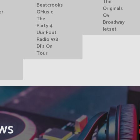
The
Beatcrooks
Originals
er
QMusic
Q5
The
Broadway
Party 4
Jetset
Uur Fout
Radio 538
DJ's On
Tour
ws