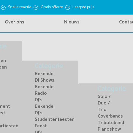
Snelle reactie
Gratis offerte
Laagste prijs
Over ons
Nieuws
Conta
rie
sen
Categorie
pen
Bekende
DJ Shows
Bekende
Categorie
Radio
Solo /
DJ's
Duo /
nment
Bekende
Trio
est
DJ's
Coverbands
Studentenfeesten
Tributeband
artiesten
Feest
Pianoshow
DJ's