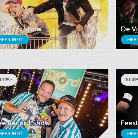
at 00's Show
De Vi
MEER INFO
MEER
1.795,-
€1.895
ee Record Show
Fees
MEER INFO
MEER