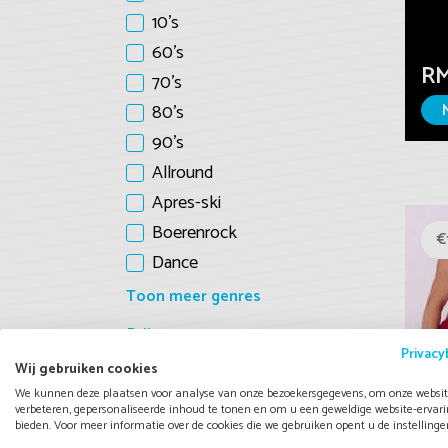
10's
60's
R
70's
80's
90's
Allround
Apres-ski
Boerenrock
€
Dance
Toon meer genres
Prijs
Privacy
Wij gebruiken cookies
DJ
0
7500
We kunnen deze plaatsen voor analyse van onze bezoekersgegevens, om onze websit
verbeteren, gepersonaliseerde inhoud te tonen en om u een geweldige website-ervari
bieden. Voor meer informatie over de cookies die we gebruiken opent u de instellinge