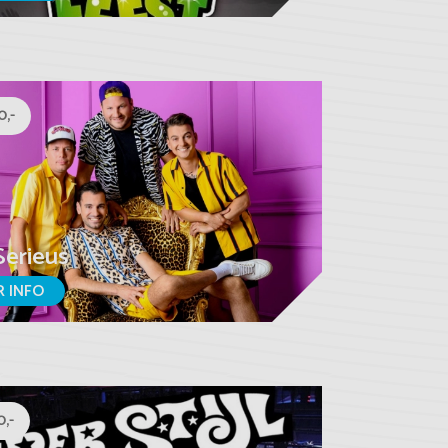
0,-
Serieus
 INFO
,-