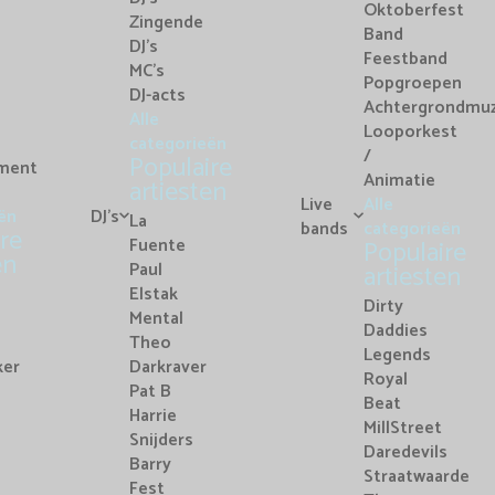
Oktoberfest
Zingende
Band
DJ's
Feestband
MC's
Popgroepen
DJ-acts
Achtergrondmuz
Alle
Looporkest
categorieën
/
Populaire
nment
Animatie
artiesten
Live
Alle
ën
DJ's
La
bands
categorieën
re
Fuente
Populaire
en
Paul
artiesten
Elstak
Dirty
Mental
Daddies
Theo
Legends
ker
Darkraver
Royal
Pat B
Beat
Harrie
MillStreet
Snijders
Daredevils
Barry
Straatwaarde
Fest