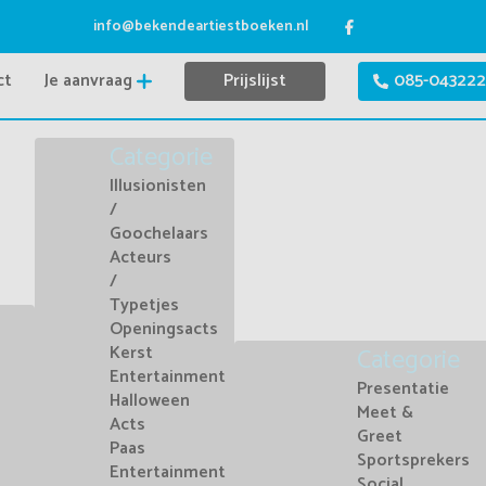
info@bekendeartiestboeken.nl
ct
Je aanvraag
Prijslijst
085-043222
Categorie
Illusionisten
/
Goochelaars
Acteurs
/
Typetjes
Openingsacts
Kerst
Categorie
Entertainment
Presentatie
Halloween
Meet &
Acts
Greet
Paas
Sportsprekers
Entertainment
Social