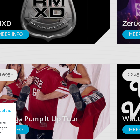
MXD
Zer00
MEER INFO
MEER
1.695,-
€2.45
beleid
 Galaga Pump It Up Tour
Wout'
e te
ng te
MEER INFO
MEER
n.