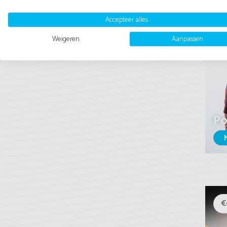
Accepteer alles
Weigeren
Aanpassen
€
Po
€