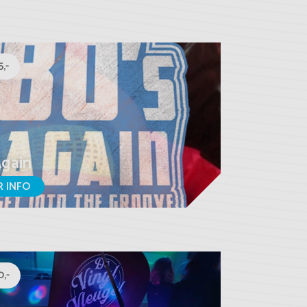
,-
Again
 INFO
,-