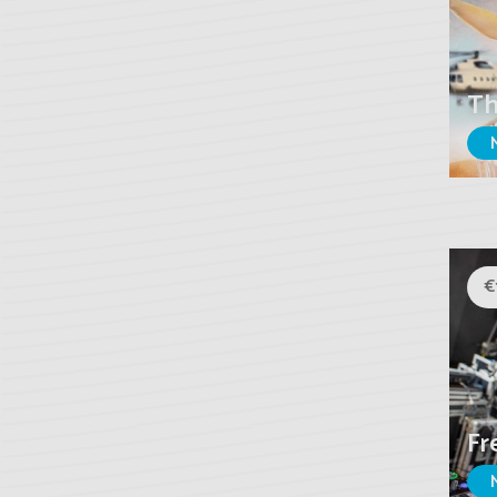
Th
€
Fr