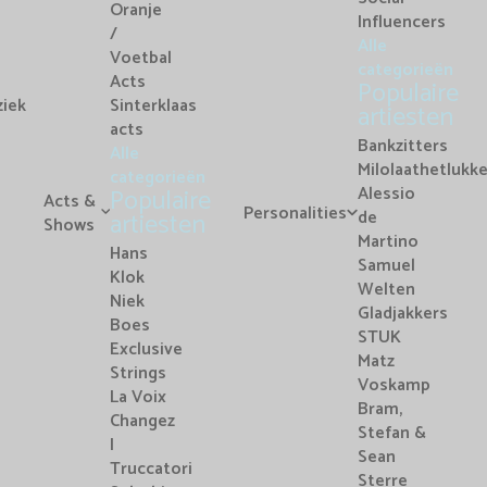
Oranje
Influencers
/
Alle
Voetbal
categorieën
Acts
Populaire
iek
Sinterklaas
artiesten
acts
Bankzitters
Alle
Milolaathetlukk
categorieën
Alessio
Populaire
Acts &
Personalities
de
artiesten
Shows
Martino
Hans
Samuel
Klok
Welten
Niek
Gladjakkers
Boes
STUK
Exclusive
Matz
Strings
Voskamp
La Voix
Bram,
Changez
Stefan &
I
Sean
Truccatori
Sterre