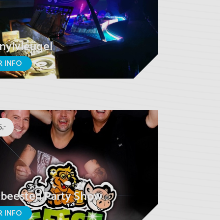
nylvleugel
 INFO
,-
tbeesten Party Show
 INFO