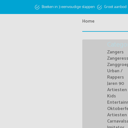
Boeken in 3 eenvoudige stappen
Groot aanbod
Home
Catego
Zangers
Zangeres
Zanggroe
Urban /
Rappers
Jaren 90
Artiesten
Kids
Entertai
Oktoberf
Artiesten
Carnavals
Imitator