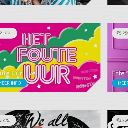
2.100,-
€5.25
ute Uur Live
Effe 
MEER INFO
MEER
3.275,-
€3.250