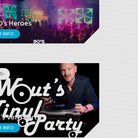
's Heroes
 INFO
0,-
s Vinyl Party
 INFO