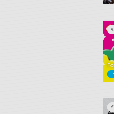
€
Fo
€