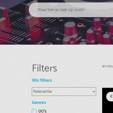
Filters
91 res
Wis filters
€
Genres
00's