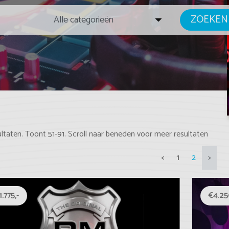
ZOEKEN
ultaten. Toont 51-91. Scroll naar beneden voor meer resultaten
<
1
2
>
1.775,-
€4.25