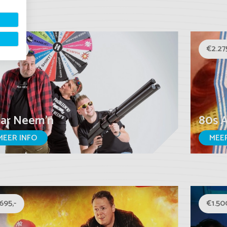
1.995,-
€2.275
ar Neem'n
80s 
MEER INFO
MEER
695,-
€1.500