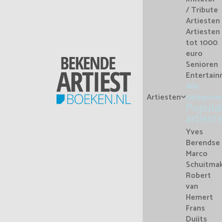
/ Tribute
Artiesten
Artiesten
tot 1000
euro
Senioren
Entertai
Alle
Artiesten
categorie
Populai
artiest
Yves
Berendse
Marco
Schuitma
Robert
van
Hemert
Frans
Duijts