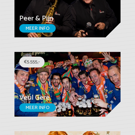
Peer & Pijn
MEER INFO
€5.555,-
Veul Gere
MEER INFO