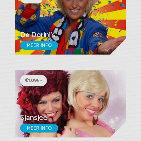
De Dorini's
MEER INFO
€1.095,-
Sjansjee
MEER INFO