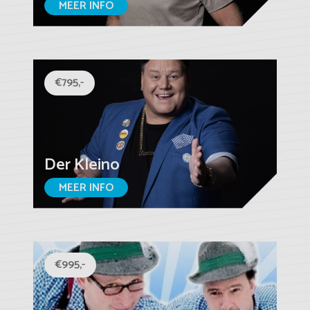
MEER INFO
€795,-
Der Kleino
MEER INFO
€995,-