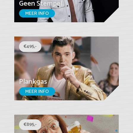
Geen Stempel
MEER INFO
€495,-
Plankgas
MEER INFO
€895,-