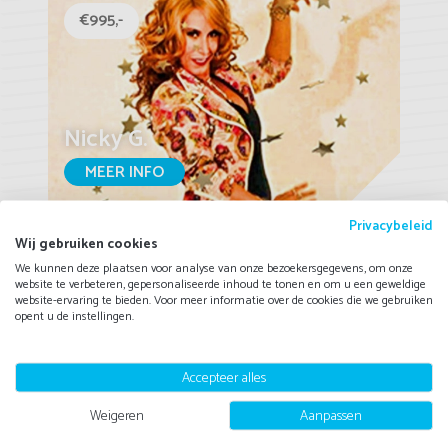
€995,-
Nicky G.
MEER INFO
Privacybeleid
Wij gebruiken cookies
We kunnen deze plaatsen voor analyse van onze bezoekersgegevens, om onze
€997,-
website te verbeteren, gepersonaliseerde inhoud te tonen en om u een geweldige
website-ervaring te bieden. Voor meer informatie over de cookies die we gebruiken
opent u de instellingen.
Accepteer alles
Feestgangers XXL
Weigeren
Aanpassen
MEER INFO