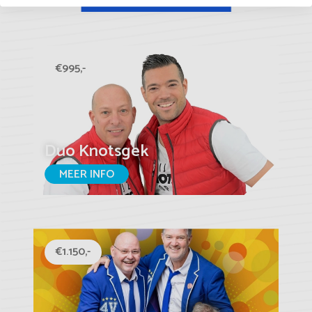
€995,-
Duo Knotsgek
MEER INFO
€1.150,-