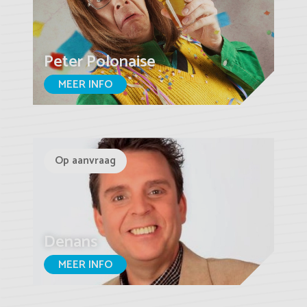
Peter Polonaise
MEER INFO
Op aanvraag
Denans
MEER INFO