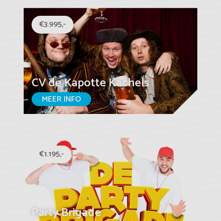
€3.995,-
CV de Kapotte Kachels
MEER INFO
€1.195,-
Party Brigade