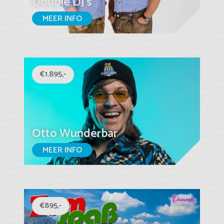
Double DJ's
MEER INFO
€1.895,-
Otto Wunderbar
MEER INFO
€895,-