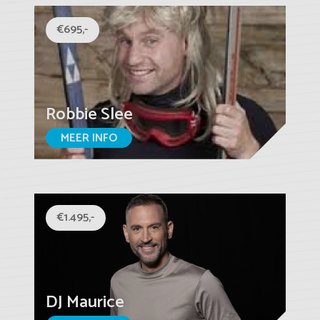
€695,-
Robbie Slee
MEER INFO
€1.495,-
DJ Maurice