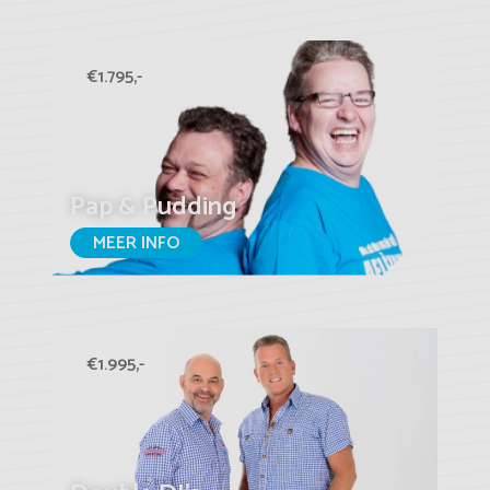
€1.795,-
Pap & Pudding
MEER INFO
€1.995,-