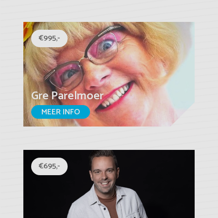
€995,-
Gre Parelmoer
MEER INFO
€695,-