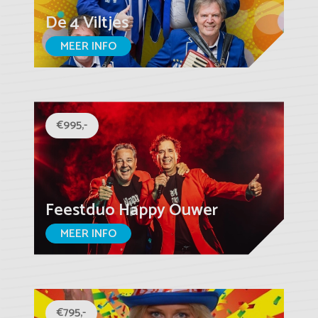
De 4 Viltjes
MEER INFO
€995,-
Feestduo Happy Ouwer
MEER INFO
€795,-