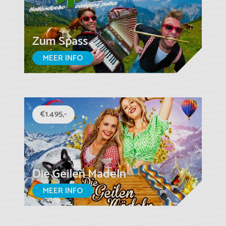
Zum Spass
MEER INFO
€1.495,-
Die Geilen Madeln
MEER INFO