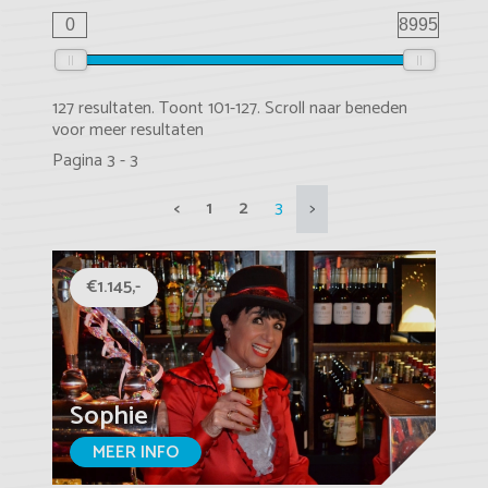
0
8995
127 resultaten. Toont 101-127. Scroll naar beneden
voor meer resultaten
Pagina 3 - 3
<
1
2
3
>
€1.145,-
Sophie
MEER INFO