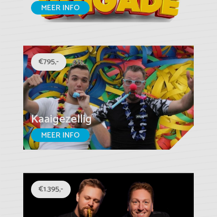
MEER INFO
€795,-
Kaaigezellig
MEER INFO
€1.395,-