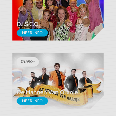
D.I.S.C.O.
MEER INFO
€3.950,-
De Mannen Van Oranje
MEER INFO