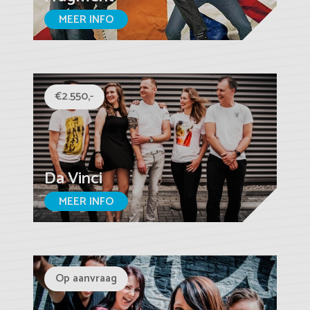
MEER INFO
€2.550,-
Da Vinci
MEER INFO
Op aanvraag