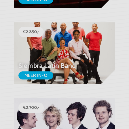
€2.850,-
Siembra Latin Band
MEER INFO
€2.700,-