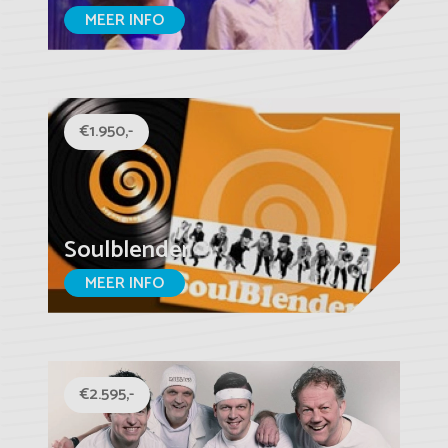
MEER INFO
€1.950,-
Soulblender
MEER INFO
€2.595,-