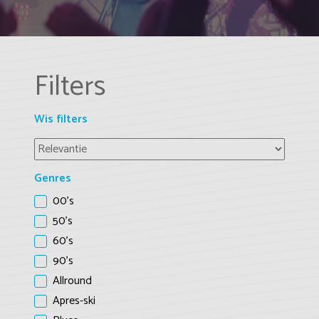
Filters
Wis filters
Genres
00's
50's
60's
90's
Allround
Apres-ski