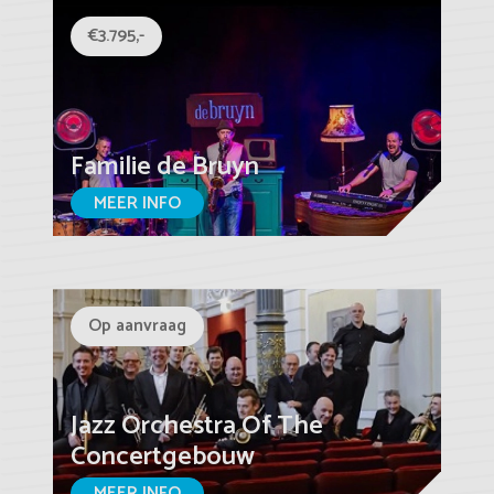
€3.795,-
Familie de Bruyn
MEER INFO
Op aanvraag
Jazz Orchestra Of The
Concertgebouw
MEER INFO