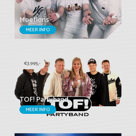
Moeflons
MEER INFO
€3.995,-
TOF! Partyband
MEER INFO