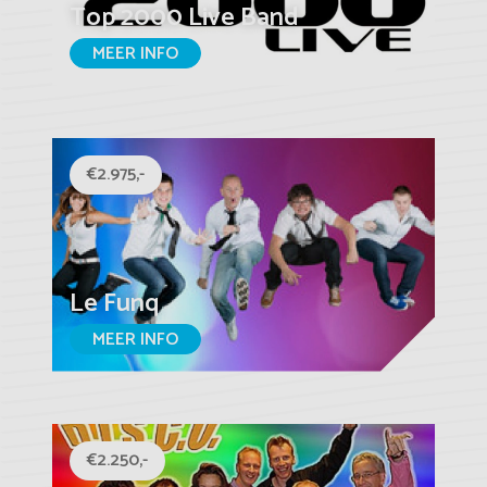
Top 2000 Live Band
MEER INFO
€2.975,-
Le Funq
MEER INFO
€2.250,-