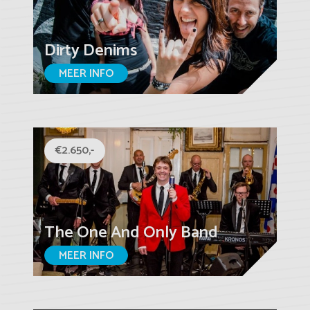
Dirty Denims
MEER INFO
€2.650,-
The One And Only Band
MEER INFO