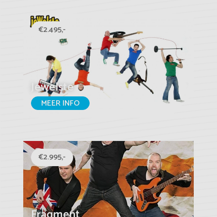
€2.495,-
Jewelste
MEER INFO
€2.995,-
Fragment