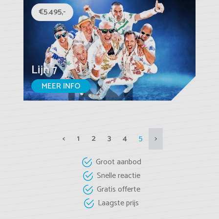
€5.495,-
Lijn 7
MEER INFO
<
1
2
3
4
5
>
Groot aanbod
Snelle reactie
Gratis offerte
Laagste prijs