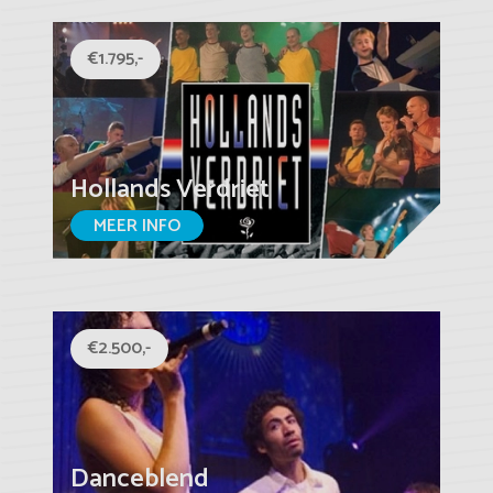
€1.795,-
Hollands Verdriet
MEER INFO
€2.500,-
Danceblend