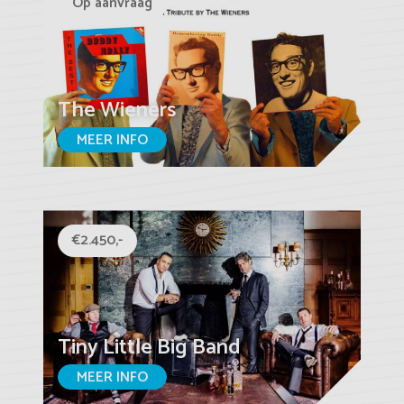
Op aanvraag
The Wieners
MEER INFO
€2.450,-
Tiny Little Big Band
MEER INFO