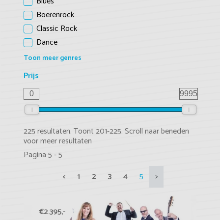
Blues
Boerenrock
Classic Rock
Dance
Toon meer genres
Prijs
0
9995
225 resultaten. Toont 201-225. Scroll naar beneden
voor meer resultaten
Pagina 5 - 5
<
1
2
3
4
5
>
€2.395,-