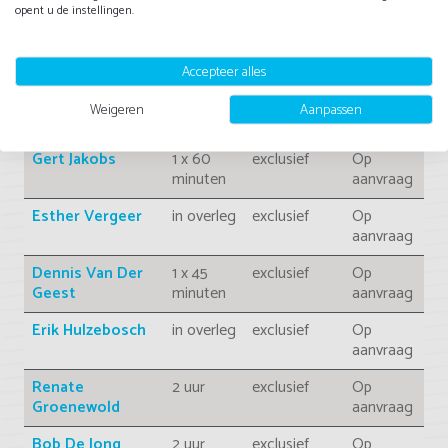
Kuperus
aanvraag
opent u de instellingen.
Maarten Spanjer
in overleg
exclusief
Op
aanvraag
Accepteer alles
Richard Krajicek
in overleg
exclusief
Op
Weigeren
Aanpassen
aanvraag
Gert Jakobs
1 x 60
exclusief
Op
minuten
aanvraag
Esther Vergeer
in overleg
exclusief
Op
aanvraag
Dennis Van Der
1 x 45
exclusief
Op
Geest
minuten
aanvraag
Erik Hulzebosch
in overleg
exclusief
Op
aanvraag
Renate
2 uur
exclusief
Op
Groenewold
aanvraag
Bob De Jong
2 uur
exclusief
Op