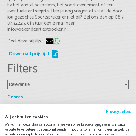
bv het aantal bezoekers, het soort evenement of een
eventuele entreeprijs. Heb je nog vragen of staat de door
jou gezochte Sportspreker er niet bij? Bel ons dan op 085-
0432225, of stuur een e-mail naar
info@bekendeartiestboeken.nl
Deel deze prijslijst
Download prijslijst
Filters
Genres
Voetbal
Privacybeleid
Wij gebruiken cookies
Naam
Tijdsduur
Geluid
Prijs
We kunnen deze plaatsen voor analyse van onze bezoekersgegevens, om onze
website te verbeteren, gepersonaliseerde inhoud te tonen en om u een geweldige
Jacqueline
in overleg
exclusief
Op
website-ervaring te bieden. Voor meer informatie over de cookies die we gebruiken