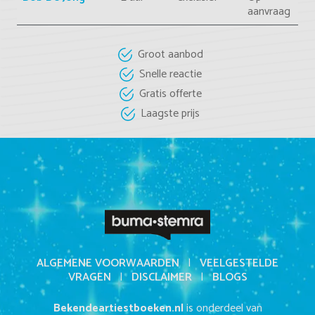
aanvraag
Groot aanbod
Snelle reactie
Gratis offerte
Laagste prijs
ALGEMENE VOORWAARDEN
|
VEELGESTELDE
VRAGEN
|
DISCLAIMER
|
BLOGS
Bekendeartiestboeken.nl
is onderdeel van