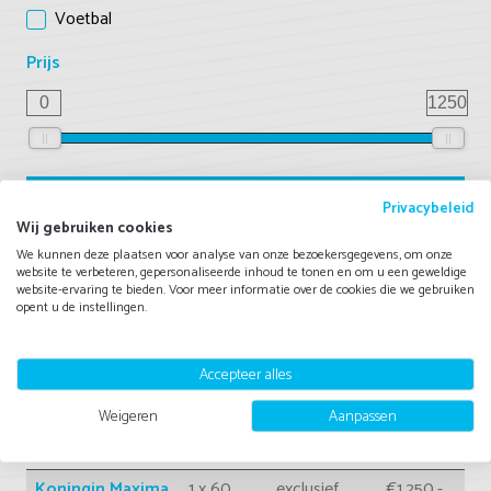
Voetbal
Prijs
0
1250
Naam
Tijdsduur
Geluid
Prijs
Privacybeleid
Wij gebruiken cookies
Johan Vlemmix
1 x 30
exclusief
€995,-
minuten
We kunnen deze plaatsen voor analyse van onze bezoekersgegevens, om onze
website te verbeteren, gepersonaliseerde inhoud te tonen en om u een geweldige
website-ervaring te bieden. Voor meer informatie over de cookies die we gebruiken
Koning Willem-
1 x 60
n.v.t.
€1.195,-
opent u de instellingen.
Alexander Look-
minuten
a-Like
Accepteer alles
Swinging
4 x 45
n.v.t.
€1.095,-
Dixieband Oranje
minuten
Weigeren
Aanpassen
Supporters
binnen 4
uur
Koningin Maxima
1 x 60
exclusief
€1.250,-