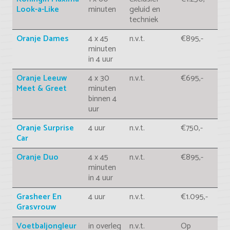
Look-a-Like
minuten
geluid en
techniek
Oranje Dames
4 x 45
n.v.t.
€895,-
minuten
in 4 uur
Oranje Leeuw
4 x 30
n.v.t.
€695,-
Meet & Greet
minuten
binnen 4
uur
Oranje Surprise
4 uur
n.v.t.
€750,-
Car
Oranje Duo
4 x 45
n.v.t.
€895,-
minuten
in 4 uur
Grasheer En
4 uur
n.v.t.
€1.095,-
Grasvrouw
Voetbaljongleur
in overleg
n.v.t.
Op