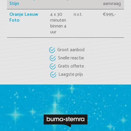
Stijn
aanvraag
Oranje Leeuw
4 x 30
n.v.t.
€995,-
Foto
minuten
binnen 4
uur
Groot aanbod
Snelle reactie
Gratis offerte
Laagste prijs