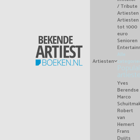
/ Tribute
Artiesten
Artiesten
tot 1000
euro
Senioren
Entertai
Alle
Artiesten
categorie
Populai
artiest
Yves
Berendse
Marco
Schuitma
Robert
van
Hemert
Frans
Duijts