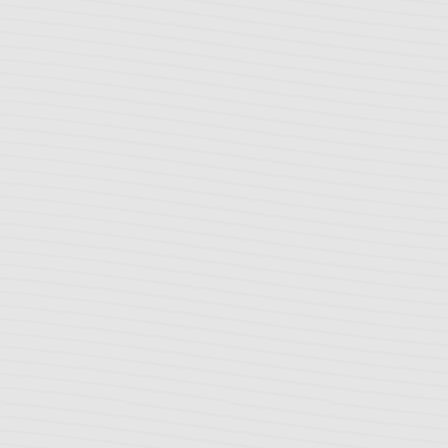
:
1 x 30 minuten -
incl. Monitorset -
€795,-
Deel deze artiest