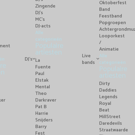
Oktoberfest
Zingende
Band
DJ's
Feestband
MC's
Popgroepen
DJ-acts
Achtergrondmuz
Alle
Looporkest
categorieën
/
Populaire
nment
Animatie
artiesten
Live
Alle
ën
DJ's
La
bands
categorieën
re
Fuente
Populaire
en
Paul
artiesten
Elstak
Dirty
Mental
Daddies
Theo
Legends
ker
Darkraver
Royal
Pat B
Beat
Harrie
MillStreet
Snijders
Daredevils
Barry
Straatwaarde
Fest