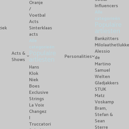
Oranje
Influencers
/
Alle
Voetbal
categorieën
Acts
Populaire
iek
Sinterklaas
artiesten
acts
Bankzitters
Alle
Milolaathetlukk
categorieën
Alessio
Populaire
Acts &
Personalities
de
artiesten
Shows
Martino
Hans
Samuel
Klok
Welten
Niek
Gladjakkers
Boes
STUK
Exclusive
Matz
Strings
Voskamp
La Voix
Bram,
Changez
Stefan &
I
Sean
Truccatori
Sterre