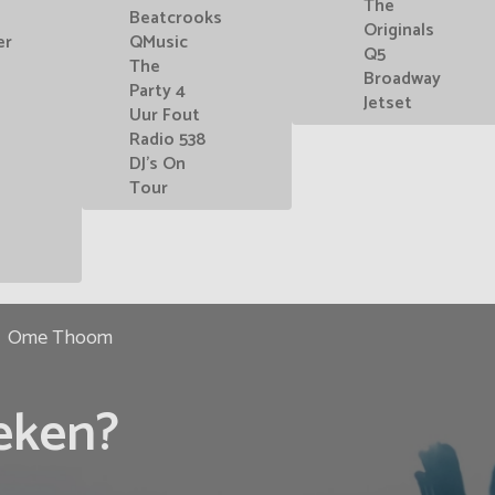
The
Beatcrooks
Originals
er
QMusic
Q5
The
Broadway
Party 4
Jetset
Uur Fout
Radio 538
DJ's On
Tour
Ome Thoom
eken?