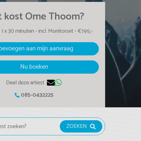
 kost Ome Thoom?
:
1 x 30 minuten -
incl. Monitorset -
€795,-
oevoegen aan mijn aanvraag
Nu boeken
Deel deze artiest
085-0432225
ZOEKEN