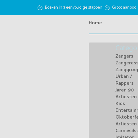
Boeken in 3 eenvoudige stappen
Groot aanbod
Home
Catego
Zangers
Zangeres
Zanggroe
Urban /
Rappers
Jaren 90
Artiesten
Kids
Entertai
Oktoberf
Artiesten
Carnavals
Imitator