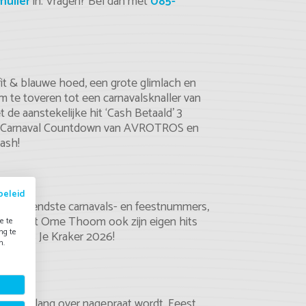
mulier
in. Vragen? Bel dan met
085-
Tape-act
it & blauwe hoed, een grote glimlach en
te toveren tot een carnavalsknaller van
e aanstekelijke hit ‘Cash Betaald’ 3
ij de Carnaval Countdown van AVROTROS en
Bash!
beleid
n de bekendste carnavals- en feestnummers,
lijk brengt Ome Thoom ook zijn eigen hits
e te
ng te
bij Kies Je Kraker 2026!
n.
 nog lang over nagepraat wordt. Feest,