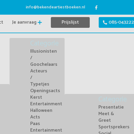
info@bekendeartiestboeken.nl
ct
Je aanvraag
Prijslijst
085-043222
Categorie
Illusionisten
/
Goochelaars
Acteurs
/
Typetjes
Openingsacts
Kerst
Categorie
Entertainment
Presentatie
Halloween
Meet &
Acts
Greet
Paas
Sportsprekers
Entertainment
Social