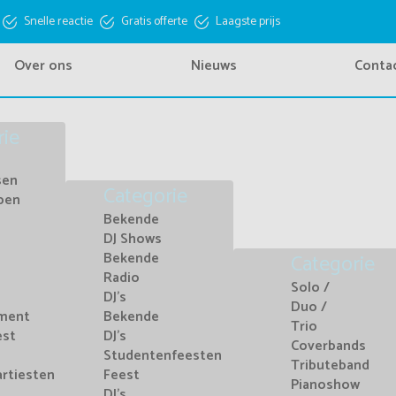
Snelle reactie
Gratis offerte
Laagste prijs
Over ons
Nieuws
Conta
rie
sen
Categorie
pen
Bekende
DJ Shows
Bekende
Categorie
Radio
Solo /
DJ's
Duo /
nment
Bekende
Trio
est
DJ's
Coverbands
Studentenfeesten
Tributeband
artiesten
Feest
Pianoshow
DJ's