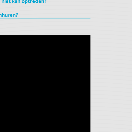
 niet kan optreden?
nhuren?