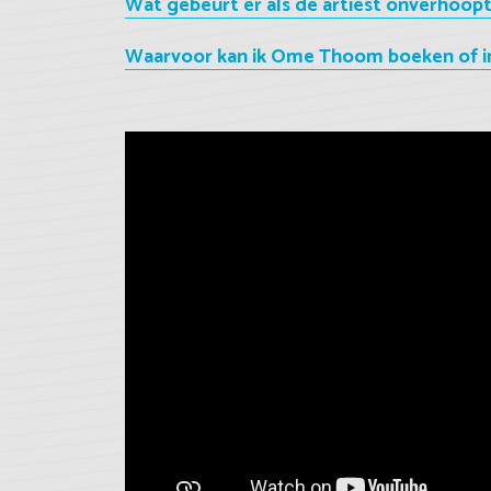
Wat gebeurt er als de artiest onverhoopt
Waarvoor kan ik Ome Thoom boeken of i