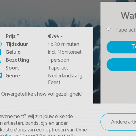
Wat
Tape-act
Prijs *
€795,-
Tijdsduur
1 x 30 minuten
T
Geluid
incl. Monitorset
Bezetting
1 persoon
Soort
Tape-act
Genre
Nederlandstalig,
Feest
Onvergetelijke show vol gezelligheid
 evenement? Wij zijn jouw erkende
artiesten, bands, dj`s en ander
e kosten/prijs van een optreden van Ome