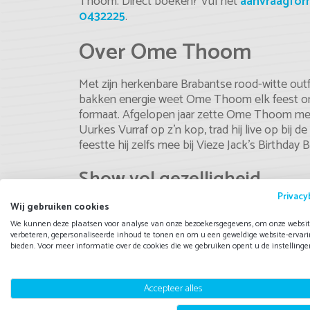
Thoom. Direct boeken? Vul het
aanvraagfor
0432225
.
Over Ome Thoom
Met zijn herkenbare Brabantse rood-witte outf
bakken energie weet Ome Thoom elk feest om 
formaat. Afgelopen jaar zette Ome Thoom met d
Uurkes Vurraf op z’n kop, trad hij live op b
feestte hij zelfs mee bij Vieze Jack’s Birthday 
Show vol gezelligheid
Privacy
Wij gebruiken cookies
Zijn optreden bestaat uit vrolijke medleys va
waarbij niemand stil kan blijven staan. Natuur
We kunnen deze plaatsen voor analyse van onze bezoekersgegevens, om onze websit
verbeteren, gepersonaliseerde inhoud te tonen en om u een geweldige website-ervari
mee zoals ‘Cash Betaald’, waarmee hij 2e werd 
bieden. Voor meer informatie over de cookies die we gebruiken opent u de instellinge
Ome Thoom boeken
Accepteer alles
Boek Ome Thoom en beleef een optreden waar