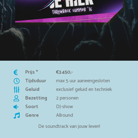
Prijs *
€3.450,-
Tijdsduur
max 5 uur aaneengesloten
Geluid
exclusief geluid en techniek
Bezetting
2 personen
Soort
DJ-show
Genre
Allround
De soundtrack van jouw leven!