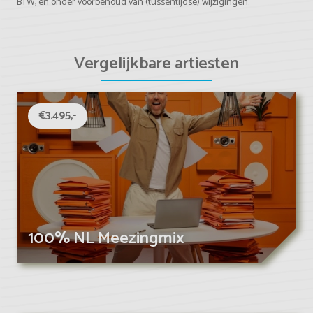
BTW, én onder voorbehoud van (tussentijdse) wijzigingen.
Vergelijkbare artiesten
€3.495,-
100% NL Meezingmix