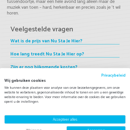
tussendoortje, maar een hele avond lang alleen maar de
muziek van toen – hard, herkenbaar en precies zoals je ’t wil
horen.
Veelgestelde vragen
Wat is de prijs van Nu Sta Je Hier?
Hoe lang treedt Nu Sta Je Hier op?
Zijn er nog bijkomende kosten?
Privacybeleid
Hoe kan ik Nu Sta Je Hier boeken bij
Wij gebruiken cookies
BekendeArtiestBoeken.nl?
We kunnen deze plaatsen voor analyse van onze bezoekersgegevens, om onze
website te verbeteren, gepersonaliseerde inhoud te tonen en om u een geweldige
website-ervaring te bieden. Voor meer informatie over de cookies die we gebruiken
Welke artiesten lijken op Nu Sta Je Hier?
opent u de instellingen.
Wat zijn de 'kleine lettertjes'?
Accepteer alles
Wat gebeurt er als de artiest onverhoopt niet kan