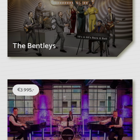
The Bentleys
€3.995,-