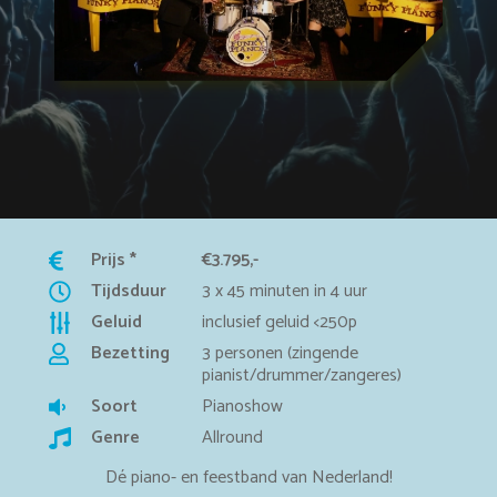
Prijs *
€3.795,-
Tijdsduur
3 x 45 minuten in 4 uur
Geluid
inclusief geluid <250p
Bezetting
3 personen (zingende
pianist/drummer/zangeres)
Soort
Pianoshow
Genre
Allround
Dé piano- en feestband van Nederland!