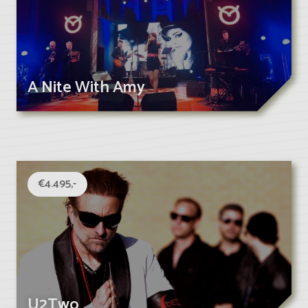
A Nite With Amy
€4.495,-
U2Two