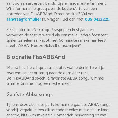
aanbod aan artiesten, bands, dj`s en ander entertainment.
Wij informeren je graag over de kosten/prijs van een
optreden van FissABBAnd. Direct boeken? Vul het
aanvraagformulier
in. Vragen? Bel dan met
085-0432225
.
Ze stonden in 2019 al op Paaspop en Festyland en
veroveren de festivalwereld als een malle. Iedere feesttent
spelen zij helemaal kapot met 60 minuten maximaal feest
meets ABBA. Hoe ze zichzelf omschrijven?
Biografie FissABBAnd
‘Mama Mia, here I go again’, dát is wat je denkt terwijl je
zwetend en schor terug naar de dansvloer rent.
De FissABBAnd speelt je favoriete ABBA song.. ’Gimme!
Gimme! Gimme!’ nog een liedje meer!
Gaafste Abba songs
Tijdens deze absolute party komen de gaafste ABBA songs
voorbij, verpakt in een glitterende medley met een uur lang
energie, hits & muzikaliteit. Romantiek, herkenning en wat