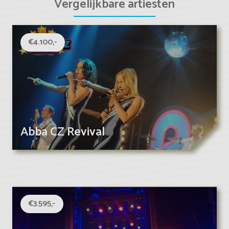
Vergelijkbare artiesten
€4.100,-
Abba CZ Revival
€3.595,-