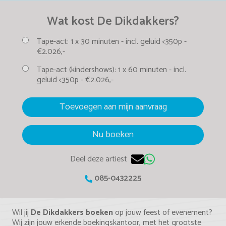
Wat kost De Dikdakkers?
Tape-act:
1 x 30 minuten -
incl. geluid <350p -
€2.026,-
Tape-act (kindershows):
1 x 60 minuten -
incl.
geluid <350p -
€2.026,-
Toevoegen aan mijn aanvraag
Nu boeken
Deel deze artiest
085-0432225
Wil jij
De Dikdakkers boeken
op jouw feest of evenement?
Wij zijn jouw erkende boekingskantoor, met het grootste