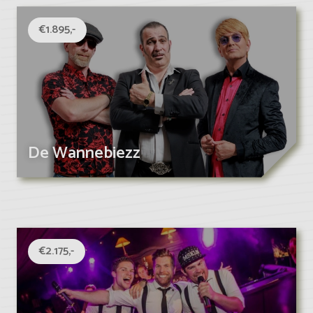
€1.895,-
De Wannebiezz
€2.175,-