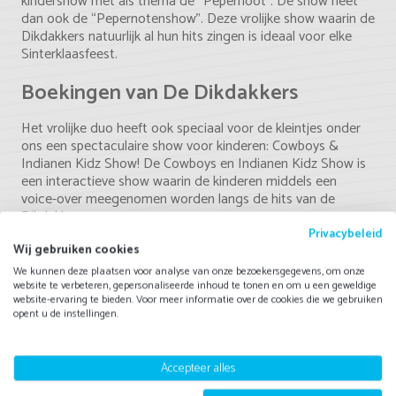
kindershow met als thema de “Pepernoot”. De show heet
dan ook de “Pepernotenshow”. Deze vrolijke show waarin de
Dikdakkers natuurlijk al hun hits zingen is ideaal voor elke
Sinterklaasfeest.
Boekingen van De Dikdakkers
Het vrolijke duo heeft ook speciaal voor de kleintjes onder
ons een spectaculaire show voor kinderen: Cowboys &
Indianen Kidz Show! De Cowboys en Indianen Kidz Show is
een interactieve show waarin de kinderen middels een
voice-over meegenomen worden langs de hits van de
Dikdakkers.
Privacybeleid
Wij gebruiken cookies
Veelgestelde vragen
We kunnen deze plaatsen voor analyse van onze bezoekersgegevens, om onze
website te verbeteren, gepersonaliseerde inhoud te tonen en om u een geweldige
Wat is de prijs van De Dikdakkers?
website-ervaring te bieden. Voor meer informatie over de cookies die we gebruiken
opent u de instellingen.
Hoe lang treedt De Dikdakkers op?
Accepteer alles
Zijn er nog bijkomende kosten?