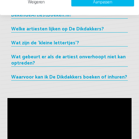
Weigeren
Aanpassen
Hoe kan ik De Dikdakkers boeken bij
BekendeArtiestBoeken.nl?
Welke artiesten lijken op De Dikdakkers?
Wat zijn de 'kleine lettertjes'?
Wat gebeurt er als de artiest onverhoopt niet kan
optreden?
Waarvoor kan ik De Dikdakkers boeken of inhuren?