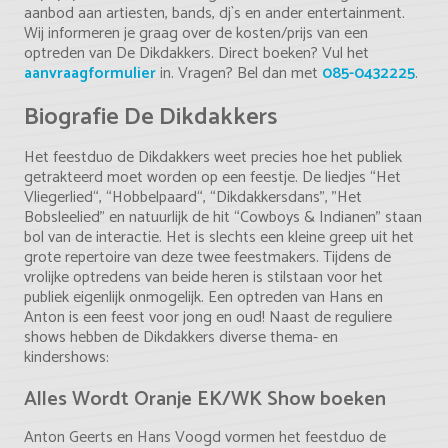
aanbod aan artiesten, bands, dj`s en ander entertainment.
Wij informeren je graag over de kosten/prijs van een
optreden van De Dikdakkers. Direct boeken? Vul het
aanvraagformulier
in. Vragen? Bel dan met
085-0432225
.
Biografie De Dikdakkers
Het feestduo de Dikdakkers weet precies hoe het publiek
getrakteerd moet worden op een feestje. De liedjes “Het
Vliegerlied“, “Hobbelpaard“, “Dikdakkersdans”, ”Het
Bobsleelied” en natuurlijk de hit “Cowboys & Indianen” staan
bol van de interactie. Het is slechts een kleine greep uit het
grote repertoire van deze twee feestmakers. Tijdens de
vrolijke optredens van beide heren is stilstaan voor het
publiek eigenlijk onmogelijk. Een optreden van Hans en
Anton is een feest voor jong en oud! Naast de reguliere
shows hebben de Dikdakkers diverse thema- en
kindershows:
Alles Wordt Oranje EK/WK Show boeken
Anton Geerts en Hans Voogd vormen het feestduo de