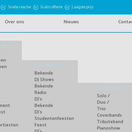
Snelle reactie
Gratis offerte
Laagste prijs
Over ons
Nieuws
Conta
rie
sen
Categorie
pen
Bekende
DJ Shows
Bekende
Categorie
Radio
Solo /
DJ's
Duo /
nment
Bekende
Trio
est
DJ's
Coverbands
Studentenfeesten
Tributeband
artiesten
Feest
Pianoshow
DJ's