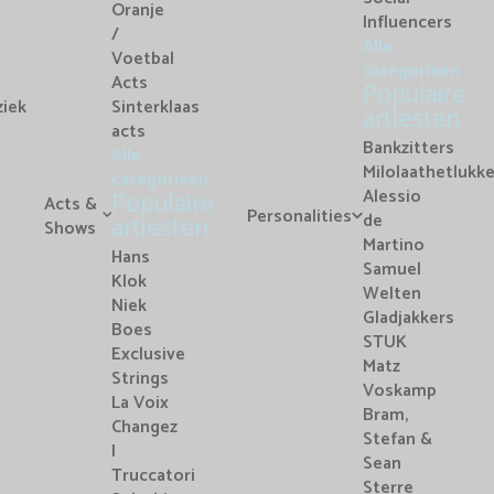
Oranje
Influencers
/
Alle
Voetbal
categorieën
Acts
Populaire
iek
Sinterklaas
artiesten
acts
Bankzitters
Alle
Milolaathetlukk
categorieën
Alessio
Populaire
Acts &
Personalities
de
artiesten
Shows
Martino
Hans
Samuel
Klok
Welten
Niek
Gladjakkers
Boes
STUK
Exclusive
Matz
Strings
Voskamp
La Voix
Bram,
Changez
Stefan &
I
Sean
Truccatori
Sterre