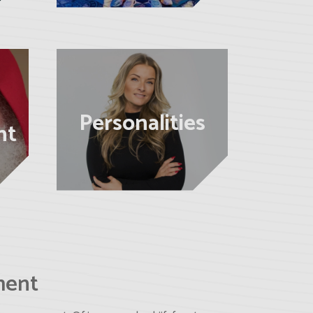
Personalities
nt
ment