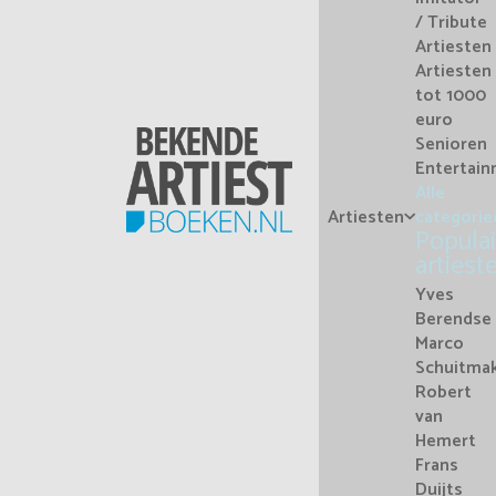
/ Tribute
Artiesten
Artiesten
tot 1000
euro
Senioren
Entertai
Alle
Artiesten
categorie
Populai
artiest
Yves
Berendse
Marco
Schuitma
Robert
van
Hemert
Frans
Duijts