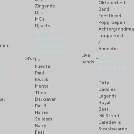
Oktoberfest
Zingende
Band
DJ's
Feestband
MC's
Popgroepen
DJ-acts
Achtergrondmuz
Alle
Looporkest
categorieën
/
Populaire
nment
Animatie
artiesten
Live
Alle
ën
DJ's
La
bands
categorieën
re
Fuente
Populaire
en
Paul
artiesten
Elstak
Dirty
Mental
Daddies
Theo
Legends
ker
Darkraver
Royal
Pat B
Beat
Harrie
MillStreet
Snijders
Daredevils
Barry
Straatwaarde
Fest