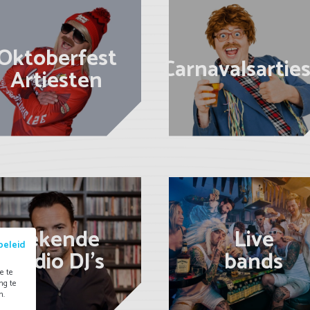
Oktoberfest
Carnavalsartie
Artiesten
Bekende
Live
beleid
Radio DJ's
bands
e te
ng te
n.