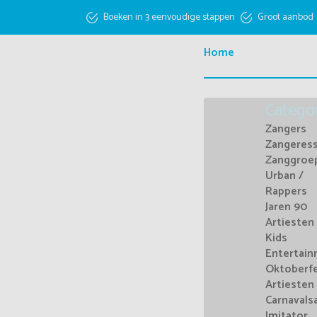
Boeken in 3 eenvoudige stappen
Groot aanbod
Home
Catego
Zangers
Zangeres
Zanggroe
Urban /
Rappers
Jaren 90
Artiesten
Kids
Entertai
Oktoberf
Artiesten
Carnavals
Imitator