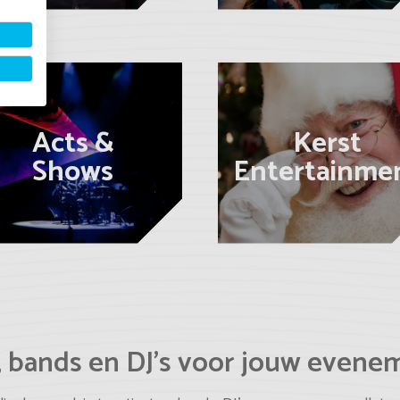
Acts &
Kerst
Shows
Entertainme
, bands en DJ’s voor jouw evene