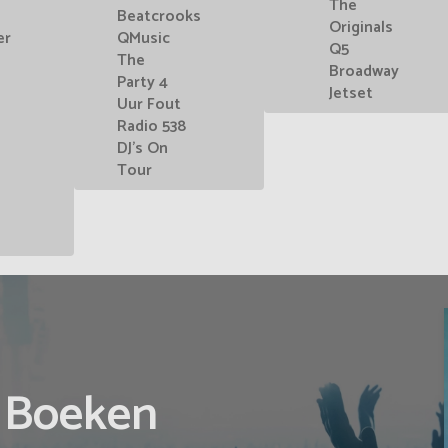
The
Beatcrooks
Originals
er
QMusic
Q5
The
Broadway
Party 4
Jetset
Uur Fout
Radio 538
DJ's On
Tour
t Boeken