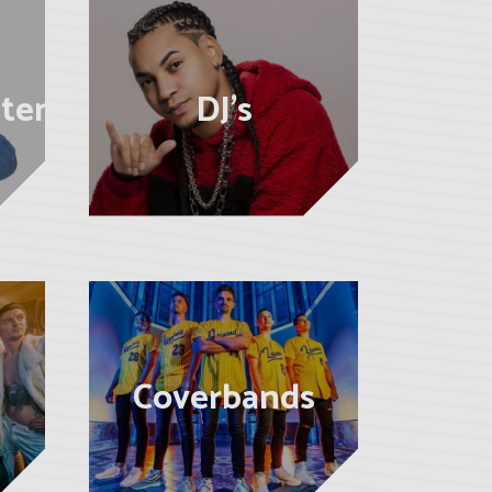
sten
DJ's
Coverbands