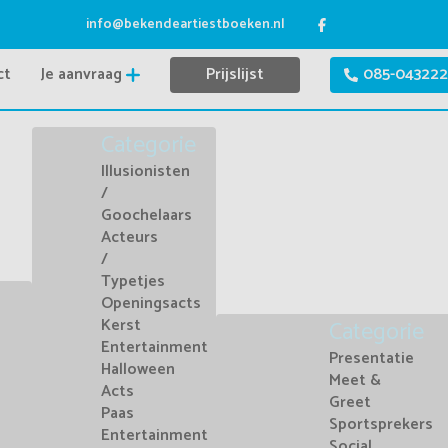
info@bekendeartiestboeken.nl
ct
Je aanvraag
Prijslijst
085-043222
Categorie
Illusionisten
/
Goochelaars
Acteurs
/
Typetjes
Openingsacts
Kerst
Categorie
Entertainment
Presentatie
Halloween
Meet &
Acts
Greet
Paas
Sportsprekers
Entertainment
Social